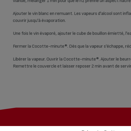
viande, mélanger 1 min pour que le riz prenne un aspect nacré
Ajouter le vin blanc en remuant. Les vapeurs d'alcool sont infl
couvrir jusqu'à évaporation.
Une fois le vin évaporé, ajouter le cube de bouillon émietté, l'
Fermer la Cocotte-minute®. Dès que la vapeur s'échappe, rédui
Libérer la vapeur. Ouvrir la Cocotte-minute®. Ajouter le beur
Remettre le couvercle et laisser reposer 2 min avant de servir