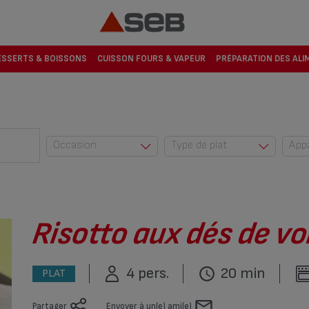
ESSERTS & BOISSONS
CUISSON FOURS & VAPEUR
PRÉPARATION DES ALI
Occasion
Type de plat
App
Au quotidien (42)
Accompagnemen
t (23)
Automne (10)
Dessert (274)
Cuisine du monde
(2)
Encas (1)
Risotto aux dés de vol
Enfants (83)
Entrée (220)
Entre amis (53)
Plat (545)
4 pers.
20 min
PLAT
Eté (5)
Plat complet (6)
Fêtes (34)
Partager
Envoyer à un(e) ami(e)