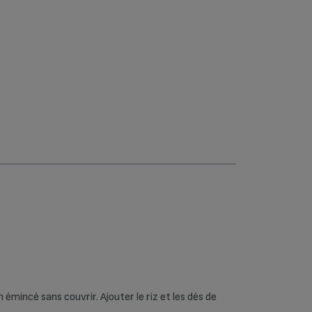
Fours (75)
Friteuses
classiques (23)
Hâchoir, mixeur,
batteur (50)
Robots
multifonctions
(54)
Sorbetières (7)
Utilitaires de la
cuisine (1)
Yaourtières (59)
 émincé sans couvrir. Ajouter le riz et les dés de