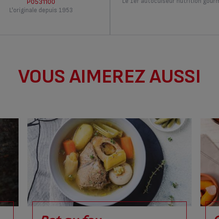
Le 1er autocuiseur nutrition gou
P0531100
L'originale depuis 1953
VOUS AIMEREZ AUSSI