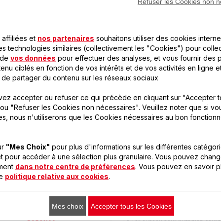
Refuser les Cookies non n
LES PRODUITS SEB POUR
affiliées et
nos partenaires
souhaitons utiliser des cookies interne
RÉALISER CETTE RECETT
es technologies similaires (collectivement les "Cookies") pour colle
 de
vos données
pour effectuer des analyses, et vous fournir des p
enu ciblés en fonction de vos intérêts et de vos activités en ligne e
 de partager du contenu sur les réseaux sociaux
ez accepter ou refuser ce qui précède en cliquant sur "Accepter t
ou "Refuser les Cookies non nécessaires". Veuillez noter que si vo
es, nous n'utiliserons que les Cookies nécessaires au bon fonction
ur
"Mes Choix"
pour plus d'informations sur les différentes catégor
t pour accéder à une sélection plus granulaire. Vous pouvez chang
oment
dans notre centre de préférences
. Vous pouvez en savoir p
re
politique relative aux cookies
.
nutricook 6l
Mes choix
Accepter tous les Cookies
inox induction
P4220703