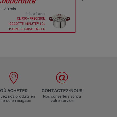
Choucroute
Filet 
porc
- 30 min
Préparé avec
- 10 min
CLIPSO+ PRECISION
COCOTTE-MINUTE® 10L
POIGNÉES RABATTABLES
C
OÙ ACHETER
CONTACTEZ-NOUS
vez nos produits en
Nos conseillers sont à
igne ou en magasin
votre service