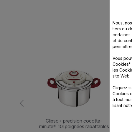
Nous, nos 
tiers ou d
certaines
et du cont
permettre
Vous pouv
Cookies" 
les Cooki
site Web.
Cliquez s
Cookies e
à tout m
lisant not
clipso+ precision cocotte-
authentique 8 l cocotte-minute®
minute® 10l poignées rabattables