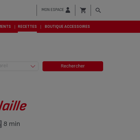
MON ESPACE
MENTS
RECETTES
BOUTIQUE ACCESSOIRES
areil
Rechercher
Actifry (685)
Actifry &
Friteuses (6)
Autocuiseurs
aille
(379)
Cocotte-
Minute® (94)
8 min
Cuisson vapeur
(29)