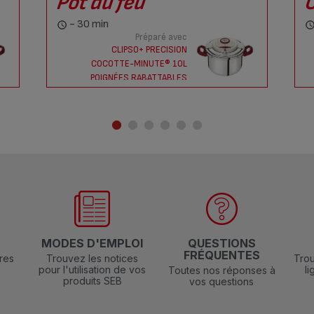
Pot au feu
- 30 min
Préparé avec
CLIPSO+ PRECISION
COCOTTE-MINUTE® 10L
POIGNÉES RABATTABLES
N
MODES D'EMPLOI
QUESTIONS
FRÉQUENTES
res
Trouvez les notices
Trou
pour l'utilisation de vos
l
Toutes nos réponses à
produits SEB
vos questions