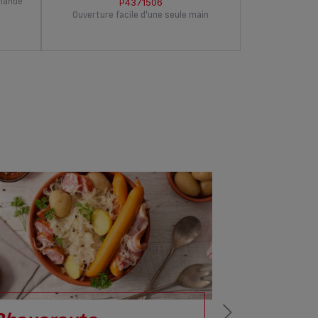
rmande
P4371506
Ouverture facile d'une seule main
L'orig