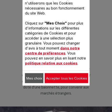
n'utiliserons que les Cookies
nécessaires au bon fonctionnement
1987
du site Web.
SEB COMMERCIALISE SENSOR
Cliquez sur
"Mes Choix"
pour plus
d'informations sur les différentes
catégories de Cookies et pour
accéder à une sélection plus
granulaire. Vous pouvez changer
d'avis à tout moment
dans notre
centre de préférences
. Vous
pouvez en savoir plus en lisant notre
politique relative aux cookies
.
us rapide (2
Sensor est un "ultra-cuiseur" plus rapide (2
Sensor est 
un minuteur
vitesses de cuisson) et muni d'un minuteur
vitesses d
Mes choix
Accepter tous les Cookies
rmeture est
électrique. Son système de fermeture est
électrique
nvenir aux
doté d'une baionnette, pour convenir aux
doté d'un
marchés étrangers.