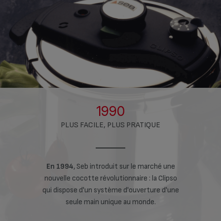
1990
PLUS FACILE, PLUS PRATIQUE
 marché une
En 1994
, Seb introduit sur le marché une
En 1994
,
 : la Clipso
nouvelle cocotte révolutionnaire : la Clipso
nouvelle co
rture d'une
qui dispose d'un système d'ouverture d'une
qui dispos
nde.
seule main unique au monde.
seu