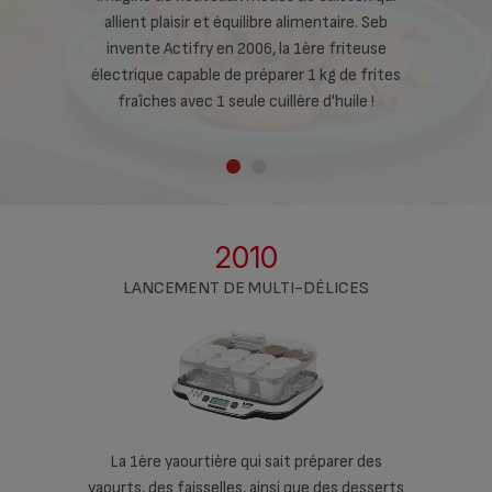
liments grâce
allient plaisir et équilibre alimentaire. Seb
qualités nut
isson.
invente Actifry en 2006, la 1ère friteuse
à ses
électrique capable de préparer 1 kg de frites
fraîches avec 1 seule cuillère d'huile !
2010
LANCEMENT DE MULTI-DÉLICES
éparer des
La 1ère yaourtière qui sait préparer des
La 1ère y
 des desserts
yaourts, des faisselles, ainsi que des desserts
yaourts, des