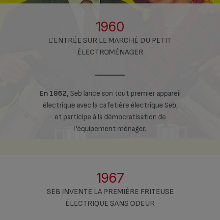
1960
L’ENTRÉE SUR LE MARCHÉ DU PETIT
ÉLECTROMÉNAGER
ier appareil
En 1962,
Seb lance son tout premier appareil
En 1962,
Se
ctrique Seb,
électrique avec la cafetière électrique Seb,
électrique 
ation de
et participe à la démocratisation de
et part
r.
l'équipement ménager.
l
1967
SEB INVENTE LA PREMIÈRE FRITEUSE
ÉLECTRIQUE SANS ODEUR