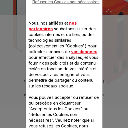
Refuser les Cookies non nécessaires
Nous, nos affiliées et
nos
1970
partenaires
souhaitons utiliser des
cookies internes et de tiers ou des
DE NOUVELLES ATTENTES, ENTRE
technologies similaires
EFFICACITÉ ET CONVIVIALITÉ
(collectivement les "Cookies") pour
collecter certaines de
vos données
pour effectuer des analyses, et vous
fournir des publicités et du contenu
 Seb met
En 1973,
Seb crée le grille-pain tout
Avec la sor
ciblés en fonction de vos intérêts et
inventant le
automatique. A cette époque, la quasi-
1972 et de 
de vos activités en ligne et vous
permettre de partager du contenu
e.
totalité des foyers sont équipés de produits
Seb prôn
sur les réseaux sociaux
modernes. Les Français recherchent des
privilégiant
équipements encore plus performants, plus
Vous pouvez accepter ou refuser ce
spécialisés, pour encore plus de confort.
qui précède en cliquant sur
"Accepter tous les Cookies" ou
"Refuser les Cookies non
nécessaires". Veuillez noter que si
vous refusez les Cookies, nous