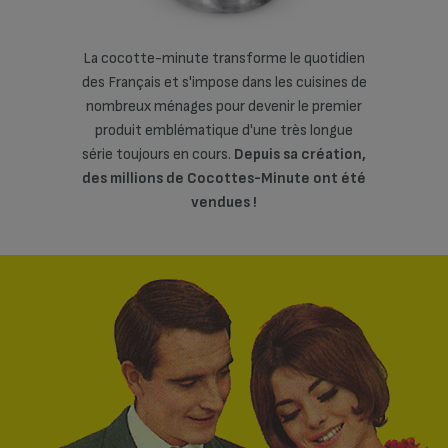
e quotidien
La cocotte-minute transforme le quotidien
La cocotte
s cuisines de
des Français et s'impose dans les cuisines de
des Français
 le premier
nombreux ménages pour devenir le premier
nombreux m
rès longue
produit emblématique d'une très longue
produit e
a création,
série toujours en cours.
Depuis sa création,
série toujou
ute ont été
des millions de Cocottes-Minute ont été
des millio
vendues !