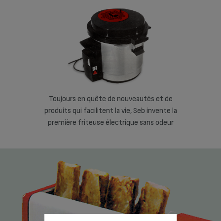
tés et de
Toujours en quête de nouveautés et de
Toujours
b invente la
produits qui facilitent la vie, Seb invente la
produits qu
sans odeur
première friteuse électrique sans odeur
première 