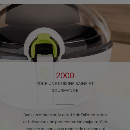
2000
POUR UNE CUISINE SAINE ET
GOURMANDE
de produits
Dans un monde où la qualité de l'alimentation
En 2009,
S
utricook, le
est devenue une préoccupation majeure, Seb
Nutrition G
e goût et les
imagine de nouveaux modes de cuisson qui
nouvel autoc