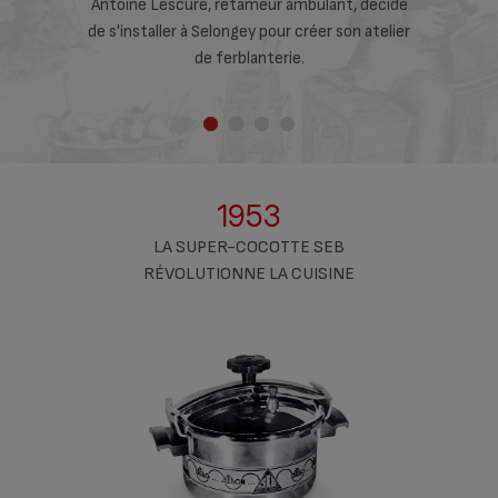
Bourgogne
Antoine Lescure, rétameur ambulant, décide
continue d
vation et la
de s'installer à Selongey pour créer son atelier
passoir
de cuisine.
de ferblanterie.
cafetières, 
e !
et contrib
appa
1953
LA SUPER-COCOTTE SEB
RÉVOLUTIONNE LA CUISINE