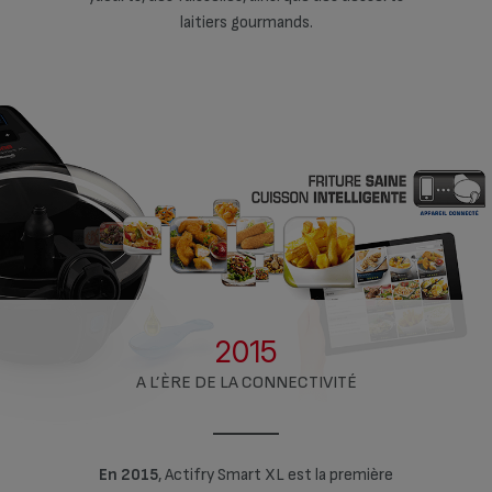
laitiers gourmands.
2015
A L’ÈRE DE LA CONNECTIVITÉ
la première
En 2015
, Actifry Smart XL est la première
En 2015
, 