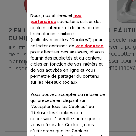
Nous, nos affiliées et
nos
partenaires
souhaitons utiliser des
cookies internes et de tiers ou des
2 EN 1 : VAPEUR EXPRESS
FACILE À UTI
technologies similaires
OU MIJOTÉ GOURMAND
D'une seule main
(collectivement les "Cookies") pour
collecter certaines de
vos données
soulever la poi
Il suffit de tourner le sélecteur
pour effectuer des analyses, et vous
votre cocotte-m
de cuisson pour choisir entre un
fournir des publicités et du contenu
rabaisser pour 
plat mijoté délicieux ou une
ciblés en fonction de vos intérêts et
système innova
cuisson vapeur express.
de vos activités en ligne et vous
permettre de partager du contenu
sur les réseaux sociaux
Vous pouvez accepter ou refuser ce
qui précède en cliquant sur
"Accepter tous les Cookies" ou
"Refuser les Cookies non
nécessaires". Veuillez noter que si
vous refusez les Cookies, nous
n'utiliserons que les Cookies