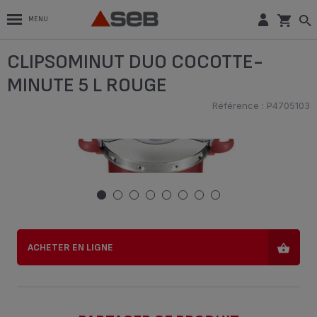
MENU
CLIPSOMINUT DUO COCOTTE-MINUTE
CLIPSOMINUT DUO COCOTTE-
5 L ROUGE
Référence : P4705103
MINUTE 5 L ROUGE
ACHETER EN LIGNE
Référence : P4705103
ACHETER EN LIGNE