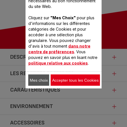
nécessaires au bon fonctionnement
du site Web.
Cliquez sur
"Mes Choix"
pour plus
d'informations sur les différentes
catégories de Cookies et pour
accéder à une sélection plus
granulaire. Vous pouvez changer
d'avis à tout moment
dans notre
centre de préférences
. Vous
DESCRIPTION
pouvez en savoir plus en lisant notre
politique relative aux cookies
.
LES RECETTES PRÉFÉRÉES
Cocotte-minute® ClipsoMinut'®
Mes choix
Accepter tous les Cookies
Duo 2 en 1
CARACTÉRISTIQUES
Compote à l'ananas
La cocotte-minute® et faitout 2 en 1 ClipsoMinut'® Duo
assure des repas délicieux cuits à la perfection au
- 15 min
ENVIRONNEMENT
quotidien, avec une polyvalence exceptionnelle pour
satisfaire toute la famille. Il suffit de sélectionner votre
ACCESSOIRES
mode de cuisson mijotée ou vapeur et vous choisissez les
CLIPSOMINUT DUO