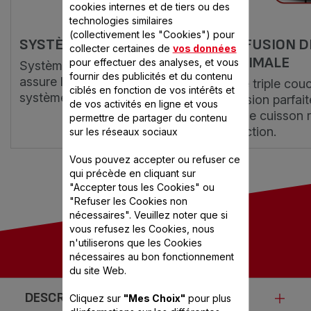
cookies internes et de tiers ou des
technologies similaires
(collectivement les "Cookies") pour
SYSTÈME DE SÉCURITÉ
DIFFUSION 
collecter certaines de
vos données
OPTIMALE
pour effectuer des analyses, et vous
Système qui limite le serrage et
fournir des publicités et du contenu
assure longévité et sécurité du
Base triple cou
ciblés en fonction de vos intérêts et
système.
diffusion parfai
de vos activités en ligne et vous
et une cuisson 
permettre de partager du contenu
induction.
sur les réseaux sociaux
Vous pouvez accepter ou refuser ce
qui précède en cliquant sur
"Accepter tous les Cookies" ou
"Refuser les Cookies non
nécessaires". Veuillez noter que si
vous refusez les Cookies, nous
n'utiliserons que les Cookies
nécessaires au bon fonctionnement
du site Web.
DESCRIPTION
Cliquez sur
"Mes Choix"
pour plus