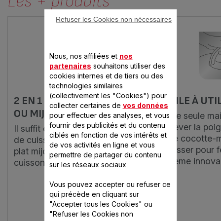
Les + produits
Refuser les Cookies non nécessaires
Nous, nos affiliées et
nos
partenaires
souhaitons utiliser des
cookies internes et de tiers ou des
technologies similaires
(collectivement les "Cookies") pour
2 EN 1 : VAPEUR EXPRESS
FACILE À UTI
collecter certaines de
vos données
OU MIJOTÉ GOURMAND
D'une seule main
pour effectuer des analyses, et vous
fournir des publicités et du contenu
soulever la poi
Il suffit de tourner le sélecteur
ciblés en fonction de vos intérêts et
votre cocotte-m
de cuisson pour choisir entre un
de vos activités en ligne et vous
rabaisser pour 
plat mijoté délicieux ou une
permettre de partager du contenu
système innova
cuisson vapeur express.
sur les réseaux sociaux
Vous pouvez accepter ou refuser ce
qui précède en cliquant sur
"Accepter tous les Cookies" ou
"Refuser les Cookies non