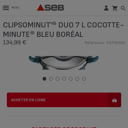
MENU
CLIPSOMINUT'® DUO 7 L COCOTTE-
1
CLIPSOMINUT'® DUO 7 L COCOTTE-
MINUTE® BLEU BORÉAL
134,99 €
Référence : P4706300
MINUTE® BLEU BORÉAL
1
134,99 €
ACHETER EN LIGNE
Référence : P4706300
ACHETER EN LIGNE