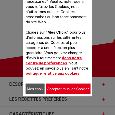
nécessaires". Veuillez noter que si
vous refusez les Cookies, nous
n'utiliserons que les Cookies
nécessaires au bon fonctionnement
du site Web.
Cliquez sur
"Mes Choix"
pour plus
d'informations sur les différentes
catégories de Cookies et pour
accéder à une sélection plus
granulaire. Vous pouvez changer
d'avis à tout moment
dans notre
centre de préférences
. Vous
pouvez en savoir plus en lisant notre
politique relative aux cookies
.
DESCRIPTION
Mes choix
Accepter tous les Cookies
LES RECETTES PRÉFÉRÉES
Cocotte-minute® ClipsoMinut'®
Duo 2 en 1
CARACTÉRISTIQUES