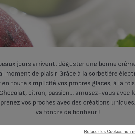
beaux jours arrivent, déguster une bonne crème
ai moment de plaisir. Grâce à la sorbetière élect
 en toute simplicité vos propres glaces, à la fo
Chocolat, citron, passion… amusez-vous avec le
rprenez vos proches avec des créations uniques
va fondre de bonheur !
Refuser les Cookies non n