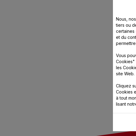
Nous, nos 
tiers ou d
certaines
et du cont
permettre
Vous pouv
Cookies" 
les Cooki
site Web.
Cliquez s
Cookies e
à tout m
lisant not