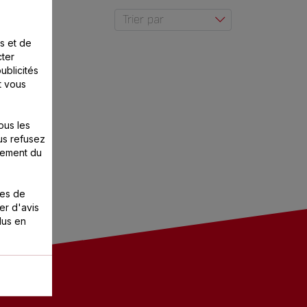
s et de
cter
ublicités
t vous
ous les
us refusez
nement du
ies de
er d'avis
lus en