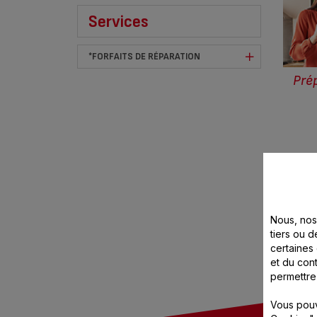
Services
*FORFAITS DE RÉPARATION
Pré
Nous, nos 
tiers ou d
certaines
et du cont
*F
permettre
Vous pouv