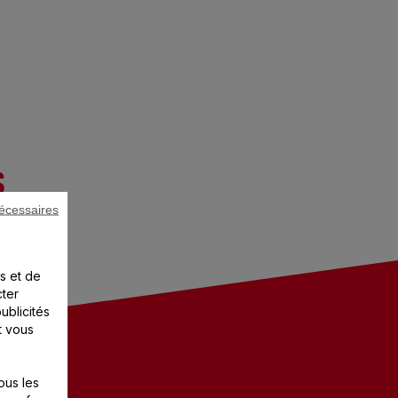
S
écessaires
s et de
cter
ublicités
t vous
ous les