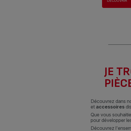
DÉCOUVRIR
JE T
PIÈC
Découvrez dans n
et
accessoires
di
Que vous souhaiti
pour développer les
Découvrez l'ensemb