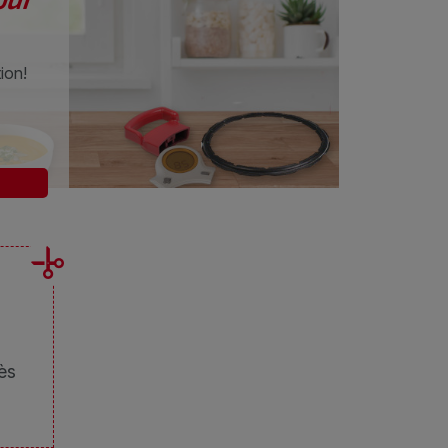
ion!
ès