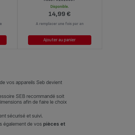
Disponible.
14,99 €
de
A remplacer une fois par an
Dégustez
Ajouter au panier
Ajo
 de vos appareils Seb devient
accessoire SEB recommandé soit
imensions afin de faire le choix
t sécurisé et suivi.
s également de vos
pièces et