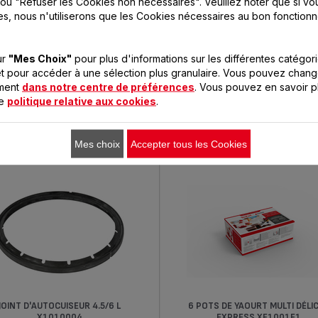
ou "Refuser les Cookies non nécessaires". Veuillez noter que si vo
es, nous n'utiliserons que les Cookies nécessaires au bon fonction
ur
"Mes Choix"
pour plus d'informations sur les différentes catégor
t pour accéder à une sélection plus granulaire. Vous pouvez chang
 PETITS PLAISIRS DU MO
oment
dans notre centre de préférences
. Vous pouvez en savoir p
re
politique relative aux cookies
.
Mes choix
Accepter tous les Cookies
JOINT D'AUTOCUISEUR 4.5/6 L
6 POTS DE YAOURT MULTI DÉLI
X1010004
EXPRESS XF1001E1