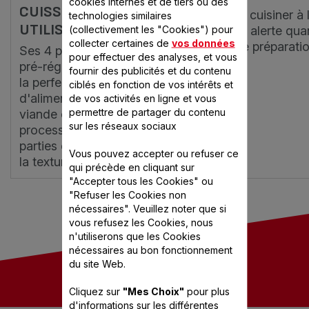
cookies internes et de tiers ou des
CUISSON FACILES À
Pour cuisiner à l
technologies similaires
UTILISER
(collectivement les "Cookies") pour
vous alerte qua
collecter certaines de
vos données
votre préparatio
Ses 4 programmes exclusifs
pour effectuer des analyses, et vous
pré-réglés permettent de cuire à
fournir des publicités et du contenu
la perfection chaque type
ciblés en fonction de vos intérêts et
d'aliment (légumes, féculents,
de vos activités en ligne et vous
permettre de partager du contenu
viande ou poisson). Le
sur les réseaux sociaux
processus de cuisson en deux
parties optimise les saveurs et
Vous pouvez accepter ou refuser ce
la texture.
qui précède en cliquant sur
"Accepter tous les Cookies" ou
"Refuser les Cookies non
nécessaires". Veuillez noter que si
vous refusez les Cookies, nous
n'utiliserons que les Cookies
nécessaires au bon fonctionnement
du site Web.
Cliquez sur
"Mes Choix"
pour plus
d'informations sur les différentes