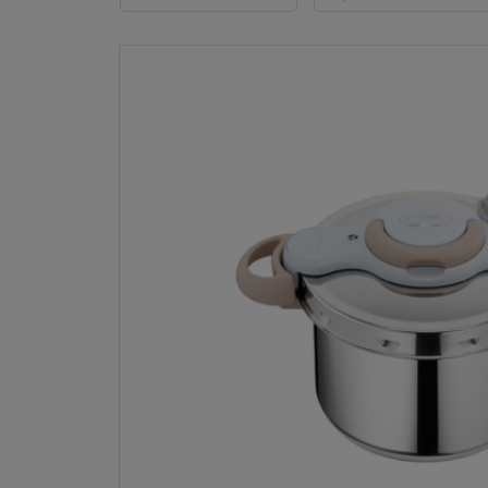
Acier inoxydable
L (1)
(14)
10 L (1)
Aluminium (2)
4.5 L (2)
6 L (3)
7 L (1)
7,5 L (3)
7.5 L (1)
8 L (1)
9 L (2)