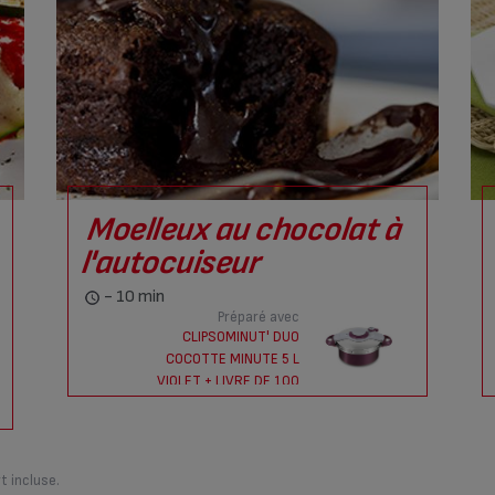
Moelleux au chocolat à
l'autocuiseur
- 10 min
Préparé avec
CLIPSOMINUT' DUO
COCOTTE MINUTE 5 L
VIOLET + LIVRE DE 100
RECETTES
t incluse.