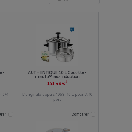
te-
AUTHENTIQUE 10 L Cocotte-
minute® inox induction
1
141,49 €
r 2/4
L'originale depuis 1953, 10 L pour 7/10
pers
rer
Comparer