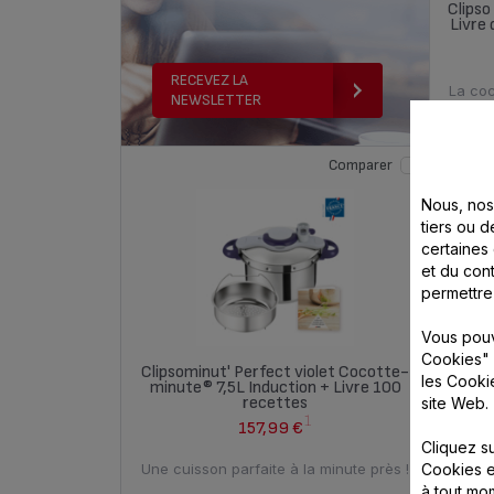
Clips
Livre 
RECEVEZ LA
La coc
NEWSLETTER
Comparer
Nous, nos 
tiers ou d
certaines
et du cont
permettre
Vous pouv
Cookies" 
Clipsominut' Perfect violet Cocotte-
CL
les Cooki
minute® 7,5L Induction + Livre 100
Coco
recettes
site Web.
1
157,99 €
Cliquez s
Cookies e
Une cuisson parfaite à la minute près !
Une cu
à tout m