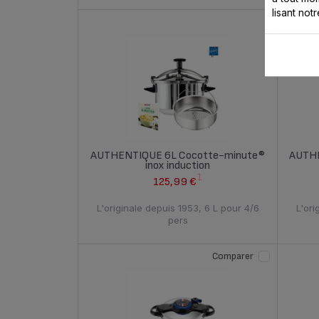
lisant not
AUTHENTIQUE 6L Cocotte-minute®
AUTHE
inox induction
1
125,99 €
L'originale depuis 1953, 6 L pour 4/6
L'ori
pers
Comparer