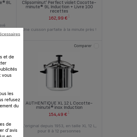
e® 8L
Clipsominut' Perfect violet Cocotte-
minute® 9L Induction + Livre 100
recettes
1
162,99 €
uvé
Une cuisson parfaite à la minute près !
écessaires
rer
Comparer
s et de
cter
ublicités
t vous
ous les
us refusez
let
AUTHENTIQUE XL 12 L Cocotte-
nement du
on +
minute® inox Induction
1
154,49 €
ies de
L'original depuis 1953, en taille XL 12 L,
er d'avis
près !
pour 8 à 12 personnes
lus en