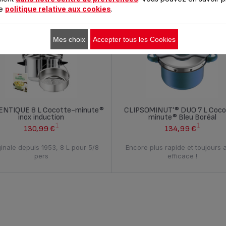
re
politique relative aux cookies
.
Compa
Mes choix
Accepter tous les Cookies
NTIQUE 8 L Cocotte-minute®
CLIPSOMINUT'® DUO 7 L Coco
inox induction
minute® Bleu Boréal
1
1
130,99 €
134,99 €
ginale depuis 1953, 8 L pour 5/8
Encore plus rapide et toujours 
pers
efficace !