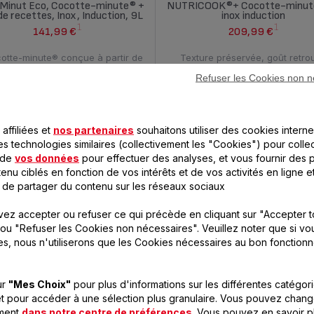
o Minut Eco, Cocotte-minute® +
NUTRICOOK®+ Cocotte-minut
de recettes, Inox, Induction, 9L
inox induction
1
1
141,99 €
209,99 €
otte-minute® conçue à partir de
Texture préservée, goût retro
80% d’inox recyclé
Refuser les Cookies non n
Comparer
Compa
affiliées et
nos partenaires
souhaitons utiliser des cookies interne
es technologies similaires (collectivement les "Cookies") pour colle
 de
vos données
pour effectuer des analyses, et vous fournir des p
enu ciblés en fonction de vos intérêts et de vos activités en ligne e
 de partager du contenu sur les réseaux sociaux
ez accepter ou refuser ce qui précède en cliquant sur "Accepter t
ou "Refuser les Cookies non nécessaires". Veuillez noter que si vo
IPSOMINUT' PERFECT violet
CLIPSOMINUT' PERFECT vio
es, nous n'utiliserons que les Cookies nécessaires au bon fonction
tte-minute® 4,5L Induction +
Cocotte-minute® 6L Inducti
Livre 100 recettes
Livre 100 recettes
1
1
146,99 €
152,99 €
ur
"Mes Choix"
pour plus d'informations sur les différentes catégor
t pour accéder à une sélection plus granulaire. Vous pouvez chang
isson parfaite à la minute près !
Une cuisson parfaite à la minute 
oment
dans notre centre de préférences
. Vous pouvez en savoir p