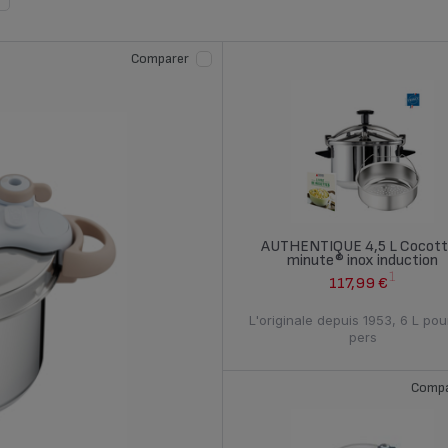
Comparer
AUTHENTIQUE 4,5 L Cocot
minute® inox induction
1
117,99 €
L'originale depuis 1953, 6 L pou
pers
Compa