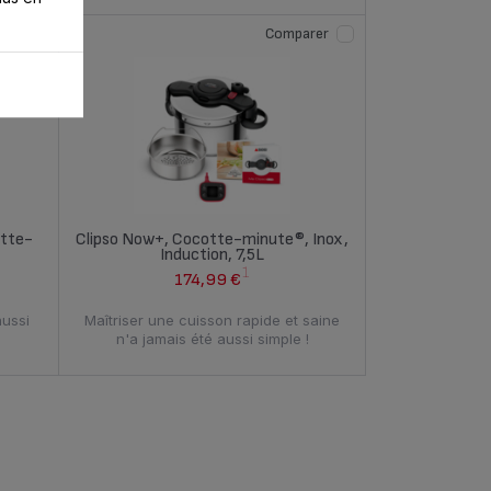
rer
Comparer
tte-
Clipso Now+, Cocotte-minute®, Inox,
Induction, 7,5L
1
174,99 €
aussi
Maîtriser une cuisson rapide et saine
n'a jamais été aussi simple !