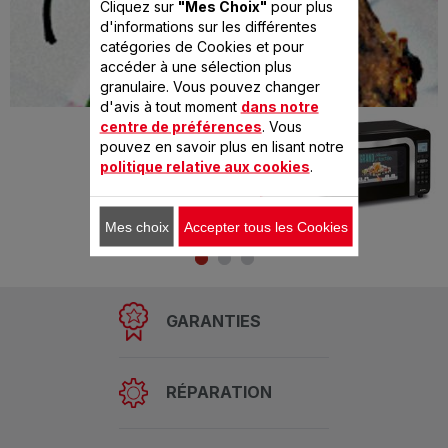
Cliquez sur
"Mes Choix"
pour plus
d'informations sur les différentes
catégories de Cookies et pour
accéder à une sélection plus
granulaire. Vous pouvez changer
d'avis à tout moment
dans notre
Préparé avec
centre de préférences
. Vous
DELICE XL TACTILE 9
pouvez en savoir plus en lisant notre
politique relative aux cookies
.
PROGRAMMES
AUTOMATIQUES
Mes choix
Accepter tous les Cookies
GARANTIES
RÉPARATION