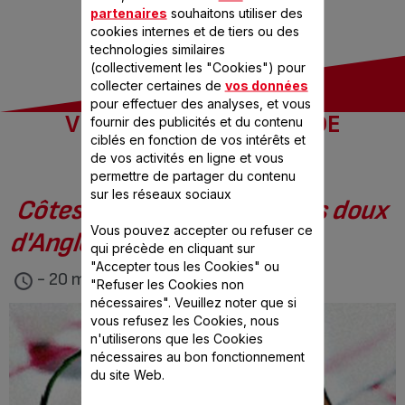
partenaires
souhaitons utiliser des
cookies internes et de tiers ou des
technologies similaires
(collectivement les "Cookies") pour
collecter certaines de
vos données
pour effectuer des analyses, et vous
VOS RECETTES COUPS DE
fournir des publicités et du contenu
ciblés en fonction de vos intérêts et
COEUR
de vos activités en ligne et vous
permettre de partager du contenu
sur les réseaux sociaux
Côtes de boeuf aux piments doux
Vous pouvez accepter ou refuser ce
d'Anglet
qui précède en cliquant sur
"Accepter tous les Cookies" ou
- 20 min
"Refuser les Cookies non
nécessaires". Veuillez noter que si
vous refusez les Cookies, nous
n'utiliserons que les Cookies
nécessaires au bon fonctionnement
du site Web.