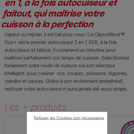
en 1, à la fois autocuiseur et
faitout, qui maîtrise votre
cuisson à la perfection
Vapeur ou mijoter, il est fait pour vous !
Le ClipsoMinut'®
Duo+ est le premier autocuiseur 2 en 1 SEB, à la fois
autocuiseur et faitout. Il comprend un minuteur pour
maîtriser parfaitement vos temps de cuisson.
Sélectionnez
facilement votre mode de cuisson via son sélecteur
intelligent pour cuisiner vos soupes , poissons, légumes,
viandes et sauces. Grâce à son revêtement antiadhésif,
nettoyer votre autocuiseur n'aura jamais été aussi simple.
Les + produits
Refuser les Cookies non nécessaires