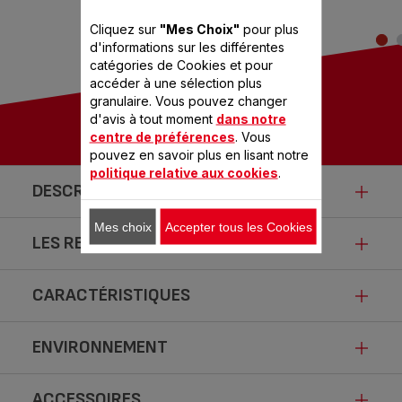
Cliquez sur
"Mes Choix"
pour plus
d'informations sur les différentes
catégories de Cookies et pour
accéder à une sélection plus
granulaire. Vous pouvez changer
d'avis à tout moment
dans notre
centre de préférences
. Vous
pouvez en savoir plus en lisant notre
politique relative aux cookies
.
DESCRIPTION
Mes choix
Accepter tous les Cookies
LES RECETTES PRÉFÉRÉES
Des plats et mijotés savoureux
Le ClipsoMinut'® Duo est le premier autocuiseur SEB 2 en
CARACTÉRISTIQUES
Compote à l'ananas
1. A la fois autocuiseur et faitout, il est pratique et facile
d'utilisation. A la pointe de l'innovation, il permettra de
- 15 min
ENVIRONNEMENT
cuisiner tous vos plats : viande, poisson, légumes et
même vos desserts ! Il vous permet de maîtriser
parfaitement votre temps de cuisson grâce à son minuteur
ACCESSOIRES
AUTOCUISEUR VIOLET