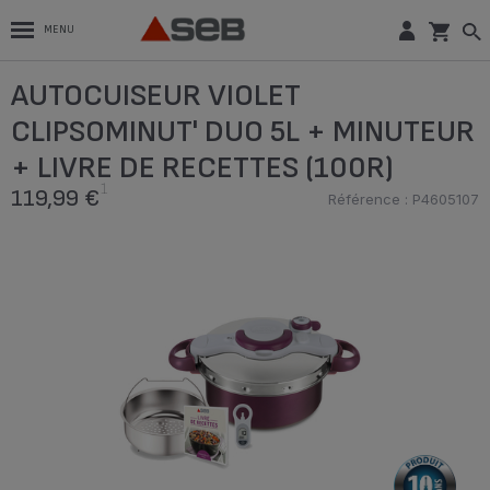
MENU
AUTOCUISEUR VIOLET CLIPSOMINUT'
AUTOCUISEUR VIOLET
DUO 5L + MINUTEUR + LIVRE DE
1
RECETTES (100R)
119,99 €
CLIPSOMINUT' DUO 5L + MINUTEUR
Référence : P4605107
+ LIVRE DE RECETTES (100R)
ACHETER EN LIGNE
1
119,99 €
Référence : P4605107