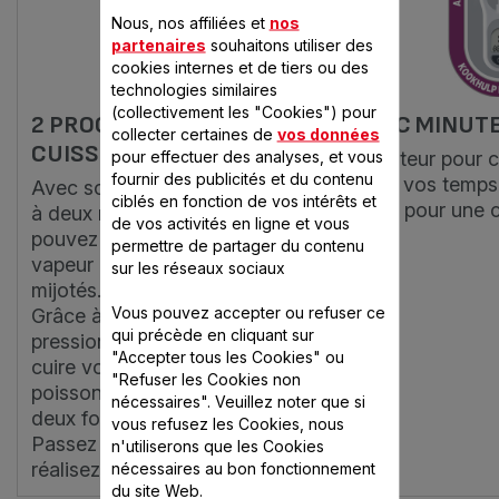
Nous, nos affiliées et
nos
partenaires
souhaitons utiliser des
cookies internes et de tiers ou des
technologies similaires
(collectivement les "Cookies") pour
2 PROGRAMMES DE
AVEC MINUT
collecter certaines de
vos données
CUISSON
pour effectuer des analyses, et vous
Minuteur pour c
fournir des publicités et du contenu
juste vos temps
Avec son système de sélection
ciblés en fonction de vos intérêts et
Idéal pour une c
à deux modes de cuisson, vous
de vos activités en ligne et vous
pouvez cuisiner des plats à la
permettre de partager du contenu
vapeur comme des plats
sur les réseaux sociaux
mijotés.
Vous pouvez accepter ou refuser ce
Grâce à la vapeur sous
qui précède en cliquant sur
pression, vous pourrez faire
"Accepter tous les Cookies" ou
cuire vos soupes, légumes,
"Refuser les Cookies non
poissons, et desserts jusqu'à
nécessaires". Veuillez noter que si
deux fois plus rapidement*.
vous refusez les Cookies, nous
Passez en mode faitout et
n'utiliserons que les Cookies
réalisez de délicieux mijotés.
nécessaires au bon fonctionnement
du site Web.