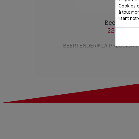
Cookies e
à tout m
lisant not
Beertender
1
229,99 €
BEERTENDER® LA PRESSION 