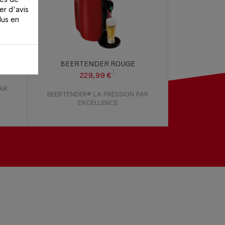
er d'avis
lus en
EC 4
BEERTENDER ROUGE
1
229,99 €
PAR
BEERTENDER® LA PRESSION PAR
EXCELLENCE