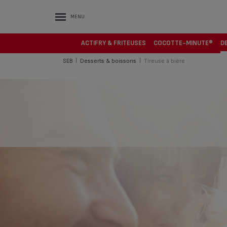
MENU
ACTIFRY & FRITEUSES
COCOTTE-MINUTE®
D
SEB
Desserts & boissons
Tireuse à bière
|
|