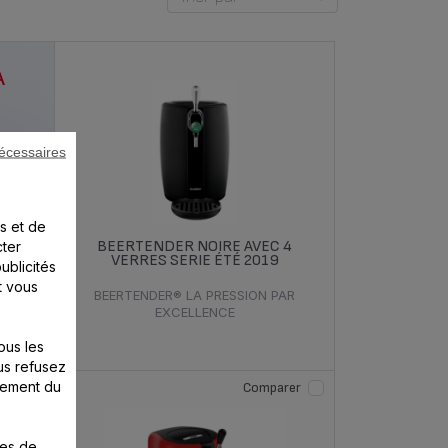
À
écessaires
ons
 des
s et de
cter
BEERTENDER NOIRE AVEC 4
VERRES SERIE ÉTÉ 2019
ublicités
t vous
BEERTENDER® LA PRESSION PAR
EXCELLENCE
ous les
us refusez
nement du
Comparer
ies de