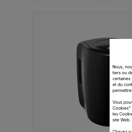
Fût (2)
Non (3)
fût (2)
Nous, nos 
tiers ou d
certaines
et du cont
permettre
Vous pouv
Cookies" 
les Cooki
site Web.
Cliquez s