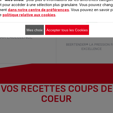
t pour accéder à une sélection plus granulaire. Vous pouvez chang
oment
dans notre centre de préférences
. Vous pouvez en savoir p
re
politique relative aux cookies
.
Mes choix
Accepter tous les Cookies
BEERTENDER VERT/NOIR AV
VERRES COLLECTOR
PAR EXCELLENCE
BEERTENDER® LA PRESSION 
EXCELLENCE
VOS RECETTES COUPS DE
COEUR