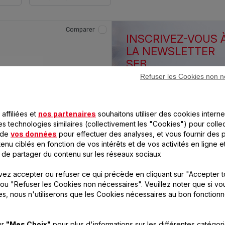
Non (3)
Comparer
INSCRIVEZ-VOUS 
LA NEWSLETTER
SEB
Refuser les Cookies non n
Pour recevoir les informati
et offres spéciales du site
Seb.fr et être tenu informé
prochains jeux !
affiliées et
nos partenaires
souhaitons utiliser des cookies interne
es technologies similaires (collectivement les "Cookies") pour colle
 de
vos données
pour effectuer des analyses, et vous fournir des p
enu ciblés en fonction de vos intérêts et de vos activités en ligne e
 de partager du contenu sur les réseaux sociaux
RECEVEZ LA
NEWSLETTER
ez accepter ou refuser ce qui précède en cliquant sur "Accepter t
ou "Refuser les Cookies non nécessaires". Veuillez noter que si vo
es, nous n'utiliserons que les Cookies nécessaires au bon fonction
ur
"Mes Choix"
pour plus d'informations sur les différentes catégor