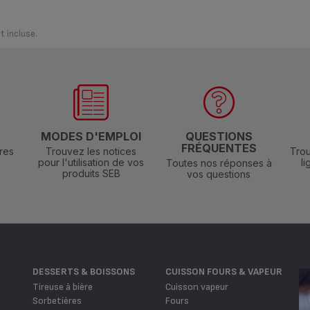
t incluse.
N
MODES D'EMPLOI
QUESTIONS
FRÉQUENTES
res
Trouvez les notices
Trou
pour l'utilisation de vos
l
Toutes nos réponses à
produits SEB
vos questions
DESSERTS & BOISSONS
CUISSON FOURS & VAPEUR
Tireuse à bière
Cuisson vapeur
Sorbetières
Fours