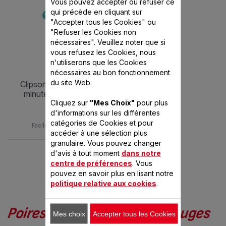
Vous pouvez accepter ou refuser ce
qui précède en cliquant sur
"Accepter tous les Cookies" ou
"Refuser les Cookies non
nécessaires". Veuillez noter que si
vous refusez les Cookies, nous
n'utiliserons que les Cookies
nécessaires au bon fonctionnement
du site Web.
clipsominut' easy bleu cocotte-
minute® 9l induction + livre de
Cliquez sur
"Mes Choix"
pour plus
100 recettes
d'informations sur les différentes
P4624916
catégories de Cookies et pour
Facile à ouvrir d'une seule main !
accéder à une sélection plus
granulaire. Vous pouvez changer
d'avis à tout moment
dans notre
centre de préférences
. Vous
pouvez en savoir plus en lisant notre
VOUS AIMEREZ AUSSI
politique relative aux cookies
.
Poires pochées aux fruits rouges
Mes choix
Accepter tous les Cookies