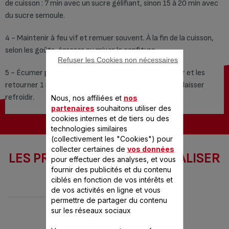
de cuisson : 7 min avec un sucre gélifiant, sinon 15 à 20 min avec
du sucre semoule.
4 - Maintenir à feu vif et remuer souvent. À la fin de la cuisson,
selon les goûts, écraser ou mixer la confiture.
Refuser les Cookies non nécessaires
5 - Écumer puis procéder à la mise en pots, les fermer et les
retourner 1 min, puis les remettre à l’endroit pour les laisser
refroidir.
Nous, nos affiliées et
nos
partenaires
souhaitons utiliser des
cookies internes et de tiers ou des
technologies similaires
(collectivement les "Cookies") pour
collecter certaines de
vos données
LES PRODUITS SEB POUR RÉALISER
pour effectuer des analyses, et vous
CETTE RECETTE
fournir des publicités et du contenu
ciblés en fonction de vos intérêts et
de vos activités en ligne et vous
permettre de partager du contenu
sur les réseaux sociaux