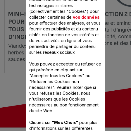
technologies similaires
(collectivement les "Cookies") pour
MINI-HACHOIR VALENTIN :
FONCTION 2 
collecter certaines de
vos données
POUR HACHER ET COUPER
Hache et éminc
pour effectuer des analyses, et vous
TOUS TYPES
fournir des publicités et du contenu
éventail d'ingré
ciblés en fonction de vos intérêts et
D’INGRÉDIENTS.
simplicité, comm
de vos activités en ligne et vous
oignons et des 
Viandes cuites, ail, oignon,
permettre de partager du contenu
herbes fraîches mais aussi
sur les réseaux sociaux
sauces et compotes de fruits.
Vous pouvez accepter ou refuser ce
qui précède en cliquant sur
"Accepter tous les Cookies" ou
"Refuser les Cookies non
nécessaires". Veuillez noter que si
vous refusez les Cookies, nous
n'utiliserons que les Cookies
nécessaires au bon fonctionnement
du site Web.
Cliquez sur
"Mes Choix"
pour plus
d'informations sur les différentes