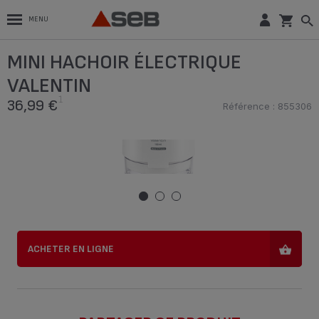
MENU
VALENTIN , MINI HACHOIR, COMPACT,
MINI HACHOIR ÉLECTRIQUE
FONCTION 2 EN 1, CAPACITÉ 50 ML,
1
BLANC
36,99 €
VALENTIN
Référence : 855306
1
36,99 €
Référence : 855306
ACHETER EN LIGNE
ACHETER EN LIGNE