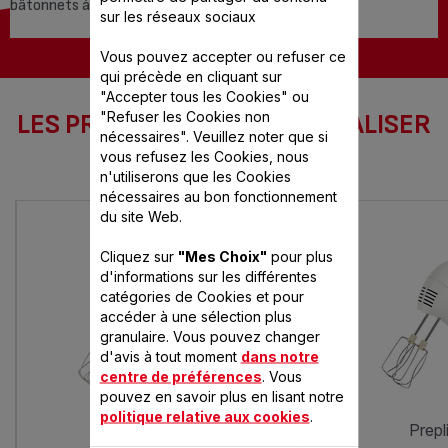
bâtonnets à l'apéritif.
sur les réseaux sociaux
Vous pouvez accepter ou refuser ce
qui précède en cliquant sur
"Accepter tous les Cookies" ou
"Refuser les Cookies non
LES PRODUITS SEB POUR RÉALISER
nécessaires". Veuillez noter que si
CETTE RECETTE
vous refusez les Cookies, nous
n'utiliserons que les Cookies
nécessaires au bon fonctionnement
du site Web.
Cliquez sur
"Mes Choix"
pour plus
d'informations sur les différentes
catégories de Cookies et pour
accéder à une sélection plus
granulaire. Vous pouvez changer
d'avis à tout moment
dans notre
centre de préférences
. Vous
pouvez en savoir plus en lisant notre
politique relative aux cookies
.
powermix
prep