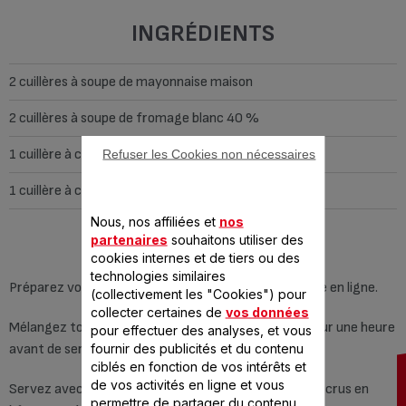
INGRÉDIENTS
2 cuillères à soupe de mayonnaise maison
2 cuillères à soupe de fromage blanc 40 %
1 cuillère à café de jus de citron
Refuser les Cookies non nécessaires
1 cuillère à café de gingembre en poudre.
Nous, nos affiliées et
nos
partenaires
souhaitons utiliser des
PRÉPARATION
cookies internes et de tiers ou des
technologies similaires
Préparez votre mayonnaise. Consultez notre recette en ligne.
(collectivement les "Cookies") pour
collecter certaines de
vos données
Mélangez tous les ingrédients. Placez au réfrigérateur une heure
pour effectuer des analyses, et vous
fournir des publicités et du contenu
avant de servir.
ciblés en fonction de vos intérêts et
de vos activités en ligne et vous
Servez avec des bâtonnets de surimi ou des légumes crus en
permettre de partager du contenu