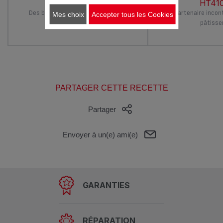
HT612100
HT410
Des blancs montés en neige en 60
Le partenaire incon
Mes choix
Accepter tous les Cookies
secondes !
pâtisser
PARTAGER CETTE RECETTE
Partager
Envoyer à un(e) ami(e)
GARANTIES
RÉPARATION