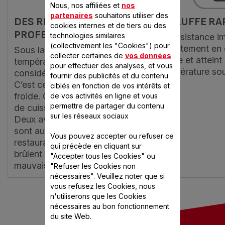
Nous, nos affiliées et
nos
partenaires
souhaitons utiliser des
DES RÉSULTATS
CHAUFFE RA
cookies internes et de tiers ou des
PROFESSIONNELS
technologies similaires
La résistance i
(collectivement les "Cookies") pour
directement en
Sous la résistance, la
collecter certaines de
vos données
l’huile et attein
température est
pour effectuer des analyses, et vous
température so
considérablement moins élevée.
fournir des publicités et du contenu
C’est ce que l’on appelle la zone
ciblés en fonction de vos intérêts et
froide. C’est là que les résidus
de vos activités en ligne et vous
permettre de partager du contenu
de cuisson viennent se déposer.
sur les réseaux sociaux
Deux avantages : vos frites
sont aussi belles qu’au
Vous pouvez accepter ou refuser ce
restaurant et les résidus ne
qui précède en cliquant sur
brûlent pas, limitant ainsi les
"Accepter tous les Cookies" ou
mauvaises odeurs.
"Refuser les Cookies non
nécessaires". Veuillez noter que si
vous refusez les Cookies, nous
n'utiliserons que les Cookies
nécessaires au bon fonctionnement
du site Web.