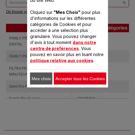
Cliquez sur
"Mes Choix"
pour plus
Où trouver votre référence ?
d'informations sur les différentes
catégories de Cookies et pour
Produits
Références
Catégories
accéder à une sélection plus
Produits
Références
Catégories
granulaire. Vous pouvez changer
FAMILY PRO 4L MINUTEUR
FR506D00
d'avis à tout moment
dans notre
DIGITAL
centre de préférences
. Vous
pouvez en savoir plus en lisant notre
FAMILY PRO 4L
FR506000
politique relative aux cookies
.
FILTRA PRO INOX & DESIGN 4 L
FR518100
MINUTEUR DIGITAL
Mes choix
Accepter tous les Cookies
Semi Pro Family Pro 4L inox/noir
FR405800
Family Pro 4L inox
FR405500
Family Pro 4L inox
FR405101
Semi Pro Filtra Pro Inox & Design
FR404800
4L