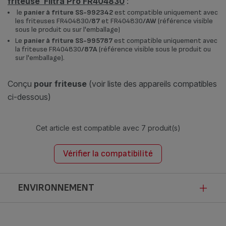
friteuse Filtra Pro FR404830
:
le
panier à friture SS-992342
est compatible uniquement avec
les friteuses FR404830/
87
et FR404830
/AW
(référence visible
sous le produit ou sur l'emballage)
Le
panier à friture SS-995787
est compatible uniquement avec
la friteuse FR404830
/87A
(référence visible sous le produit ou
sur l'emballage).
Conçu
pour friteuse
(voir liste des appareils compatibles
ci-dessous)
Cet article est compatible avec
7 produit(s)
Vérifier la compatibilité
ENVIRONNEMENT
Ce produit n’est pas impacté par les