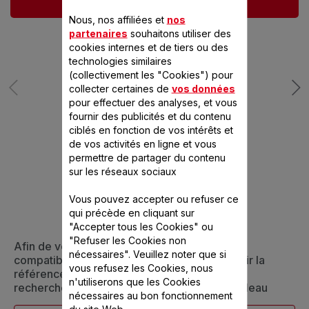
Ajouter au panier
Nous, nos affiliées et
nos
partenaires
souhaitons utiliser des
cookies internes et de tiers ou des
technologies similaires
(collectivement les "Cookies") pour
collecter certaines de
vos données
pour effectuer des analyses, et vous
fournir des publicités et du contenu
ciblés en fonction de vos intérêts et
de vos activités en ligne et vous
CONÇU POUR 7
permettre de partager du contenu
sur les réseaux sociaux
PRODUIT(S)
Vous pouvez accepter ou refuser ce
qui précède en cliquant sur
"Accepter tous les Cookies" ou
"Refuser les Cookies non
Afin de vous assurer que cet article est bien
nécessaires". Veuillez noter que si
compatible avec votre appareil, veuillez saisir la
vous refusez les Cookies, nous
référence de votre produit dans la barre de
n'utiliserons que les Cookies
recherche ci-dessous ou vous référer au tableau
nécessaires au bon fonctionnement
du site Web.