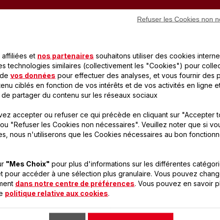
Refuser les Cookies non n
LES PRODUITS SEB POUR
affiliées et
nos partenaires
souhaitons utiliser des cookies interne
RÉALISER CETTE RECETT
es technologies similaires (collectivement les "Cookies") pour colle
 de
vos données
pour effectuer des analyses, et vous fournir des p
enu ciblés en fonction de vos intérêts et de vos activités en ligne e
 de partager du contenu sur les réseaux sociaux
ez accepter ou refuser ce qui précède en cliquant sur "Accepter t
ou "Refuser les Cookies non nécessaires". Veuillez noter que si vo
es, nous n'utiliserons que les Cookies nécessaires au bon fonction
ur
"Mes Choix"
pour plus d'informations sur les différentes catégor
t pour accéder à une sélection plus granulaire. Vous pouvez chang
oment
dans notre centre de préférences
. Vous pouvez en savoir p
re
politique relative aux cookies
.