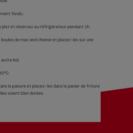
isse.
ement fondu.
 plat et réservez au réfrigérateur pendant 1h.
des boules de mac and cheese et placez-les sur une
 autre bol.
180°C.
ns la panure et placez-les dans le panier de friture
elles soient bien dorées.