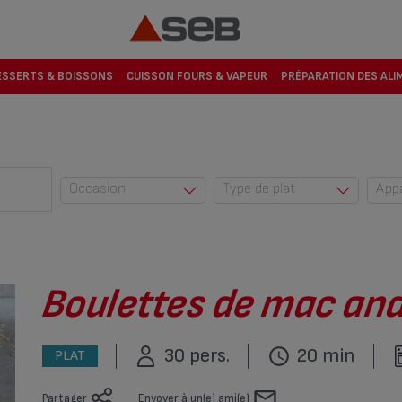
ESSERTS & BOISSONS
CUISSON FOURS & VAPEUR
PRÉPARATION DES ALI
Occasion
Type de plat
App
Au quotidien (42)
Accompagnemen
t (23)
Automne (10)
Dessert (274)
Cuisine du monde
(2)
Encas (1)
Boulettes de mac an
Enfants (83)
Entrée (220)
Entre amis (53)
Plat (545)
30 pers.
20 min
PLAT
Eté (5)
Plat complet (6)
Fêtes (34)
Partager
Envoyer à un(e) ami(e)