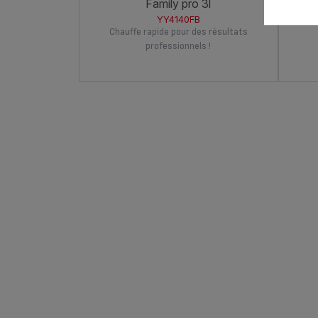
family pro 3l
YY4140FB
Chauffe rapide pour des résultats
professionnels !