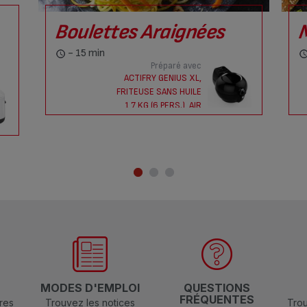
Boulettes Araignées
M
- 15 min
Préparé avec
ACTIFRY GENIUS XL,
FRITEUSE SANS HUILE
1,7 KG (6 PERS.), AIR
FRYER, 9 PROG.
N
MODES D'EMPLOI
QUESTIONS
FRÉQUENTES
res
Trouvez les notices
Trou