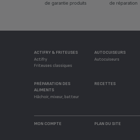
de garantie produits
de réparation
ACTIFRY & FRITEUSES
AUTOCUISEURS
Actifry
Autocuiseurs
Friteuses classiques
PRÉPARATION DES
RECETTES
ALIMENTS
Hâchoir, mixeur, batteur
MON COMPTE
PLAN DU SITE