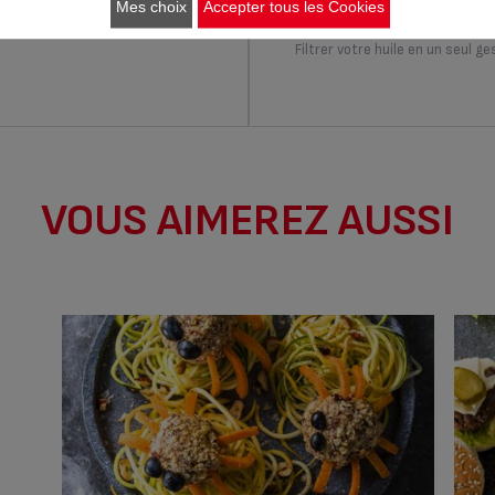
prissima
filtra one
Mes choix
Accepter tous les Cookies
FF100000
FF162100
Filtrer votre huile en un seul ge
VOUS AIMEREZ AUSSI