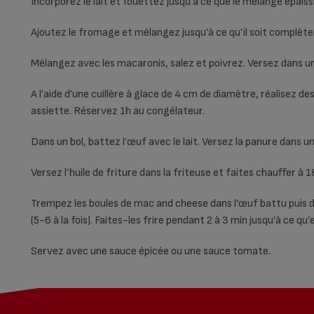
Incorporez le lait et fouettez jusqu’à ce que le mélange épaiss
Ajoutez le fromage et mélangez jusqu’à ce qu’il soit complèt
Mélangez avec les macaronis, salez et poivrez. Versez dans un
A l’aide d’une cuillère à glace de 4 cm de diamètre, réalisez 
assiette. Réservez 1h au congélateur.
Dans un bol, battez l’œuf avec le lait. Versez la panure dans un
Versez l’huile de friture dans la friteuse et faites chauffer à 
Trempez les boules de mac and cheese dans l’œuf battu puis da
(5-6 à la fois). Faites-les frire pendant 2 à 3 min jusqu’à ce qu’
Servez avec une sauce épicée ou une sauce tomate.