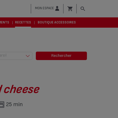
MON ESPACE
MENTS
RECETTES
BOUTIQUE ACCESSOIRES
areil
Rechercher
Actifry (685)
Actifry &
Friteuses (6)
Autocuiseurs
d cheese
(379)
Cocotte-
Minute® (94)
25 min
Cuisson vapeur
(29)