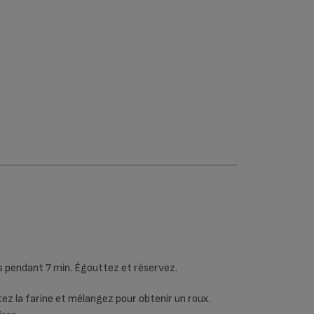
Fours (75)
Friteuses
classiques (23)
Hâchoir, mixeur,
batteur (50)
Robots
multifonctions
(54)
Sorbetières (7)
Utilitaires de la
cuisine (1)
Yaourtières (59)
is pendant 7 min. Égouttez et réservez.
tez la farine et mélangez pour obtenir un roux.