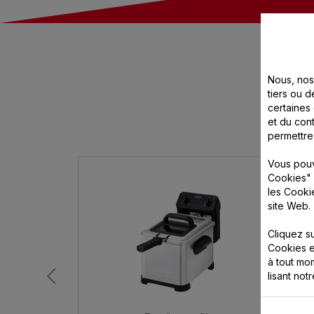
Nous, nos 
tiers ou d
certaines
et du cont
permettre
Vous pouv
Cookies" 
les Cooki
site Web.
Cliquez s
Cookies e
à tout m
lisant not