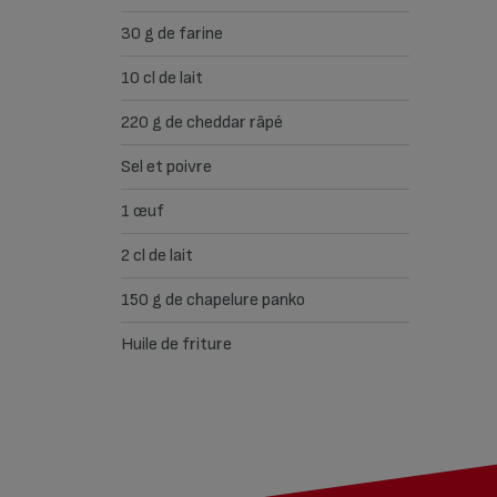
30 g de farine
10 cl de lait
220 g de cheddar râpé
Sel et poivre
1 œuf
2 cl de lait
150 g de chapelure panko
Huile de friture