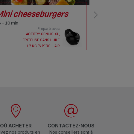
ini cheeseburgers
Gratin
au che
- 10 min
Préparé avec
- 20 min
ACTIFRY GENIUS XL,
FRITEUSE SANS HUILE
A
1,7 KG (6 PERS.), AIR
FR
FRYER, 9 PROG.
1
OÙ ACHETER
CONTACTEZ-NOUS
vez nos produits en
Nos conseillers sont à