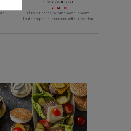
oleoclean pro
filtra pro inox & design 4 l
min
FR804000
ste
Filtre et conserve automatiquement
Système de fil
l’huile propre pour une nouvelle utilisation
résulta