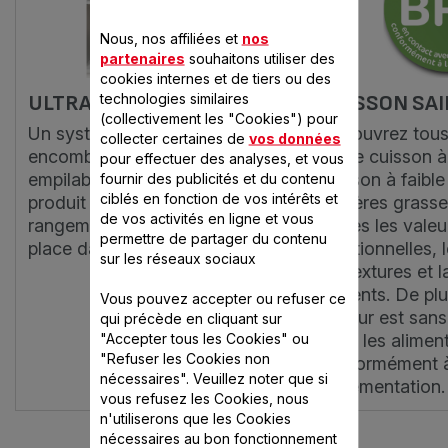
Nous, nos affiliées et
nos
partenaires
souhaitons utiliser des
cookies internes et de tiers ou des
technologies similaires
ULTRA-COMPACT
CUISSON SAI
(collectivement les "Cookies") pour
Un système breveté, peu
Découvrez tous
collecter certaines de
vos données
encombrant avec des bols
d'une cuisson à
pour effectuer des analyses, et vous
empilables sur la base du
cuisson à faible
fournir des publicités et du contenu
ciblés en fonction de vos intérêts et
produit qui vous garantit un
matières grasse
de vos activités en ligne et vous
rangement simple et un gain de
toutes les valeu
permettre de partager du contenu
place dans vos placards.
nutritionnelles, 
sur les réseaux sociaux
les textures et 
aliments. De plu
Vous pouvez accepter ou refuser ce
vapeur est san
qui précède en cliquant sur
"Accepter tous les Cookies" ou
avec les aliment
"Refuser les Cookies non
conformément à
nécessaires". Veuillez noter que si
réglementation.
vous refusez les Cookies, nous
n'utiliserons que les Cookies
nécessaires au bon fonctionnement