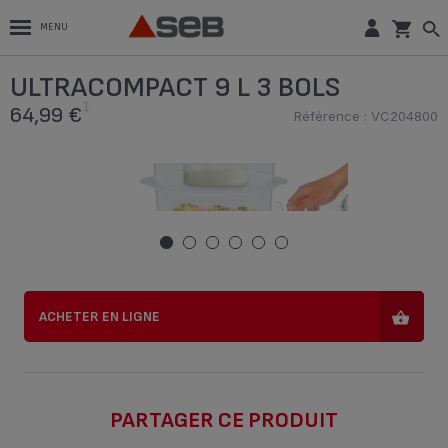
MENU
1
ULTRACOMPACT 9 L 3 BOLS
64,99 €
ULTRACOMPACT 9 L 3 BOLS
Référence : VC204800
1
64,99 €
Référence : VC204800
ACHETER EN LIGNE
ACHETER EN LIGNE
PARTAGER CE PRODUIT