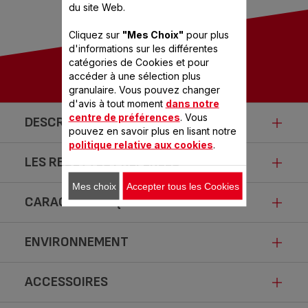
du site Web.
Cliquez sur
"Mes Choix"
pour plus
d'informations sur les différentes
catégories de Cookies et pour
accéder à une sélection plus
granulaire. Vous pouvez changer
d'avis à tout moment
dans notre
centre de préférences
. Vous
DESCRIPTION
pouvez en savoir plus en lisant notre
politique relative aux cookies
.
LES RECETTES PRÉFÉRÉES
Le cuiseur vapeur Seb
Ultracompact.
Mes choix
Accepter tous les Cookies
CARACTÉRISTIQUES
Tagliatelles de courgettes
Découvrez tous les avantages d'une cuisson à la vapeur
pour la santé. Une cuisson à faible teneur en matières
- 5 min
ENVIRONNEMENT
grasses qui préserve toutes les valeurs nutritionnelles, les
saveurs, les textures et la couleur des aliments. Préparez
ACCESSOIRES
un menu complet en une seule fois, ses 3 bols vapeurs
ULTRACOMPACT 9 L 3
Fiche produit relative aux qualités et
BOLS
indépendants sur plusieurs niveaux d'une capacité de 3