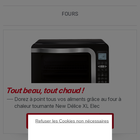
FOURS
Tout beau, tout chaud !
Dorez à point tous vos aliments grâce au four à
chaleur tournante New Délice XL Elec
DÉCOUVRIR LE FOUR
Refuser les Cookies non nécessaires