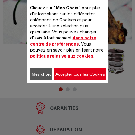
Cliquez sur
"Mes Choix"
pour plus
d'informations sur les différentes
catégories de Cookies et pour
accéder à une sélection plus
granulaire. Vous pouvez changer
d'avis à tout moment
dans notre
centre de préférences
. Vous
Préparé avec
pouvez en savoir plus en lisant notre
VITACUISINE
politique relative aux cookies
.
COMPACT
Mes choix
Accepter tous les Cookies
GARANTIES
RÉPARATION