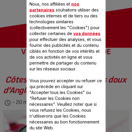
Nous, nos affiliées et
nos
partenaires
souhaitons utiliser des
cookies internes et de tiers ou des
technologies similaires
(collectivement les "Cookies") pour
collecter certaines de
vos données
pour effectuer des analyses, et vous
fournir des publicités et du contenu
VOS RECETTES COUPS DE
ciblés en fonction de vos intérêts et
de vos activités en ligne et vous
CŒUR
permettre de partager du contenu
sur les réseaux sociaux
Côtes de boeuf aux piments doux
Vous pouvez accepter ou refuser ce
qui précède en cliquant sur
d'Anglet
"Accepter tous les Cookies" ou
"Refuser les Cookies non
- 20 min
nécessaires". Veuillez noter que si
vous refusez les Cookies, nous
n'utiliserons que les Cookies
nécessaires au bon fonctionnement
du site Web.