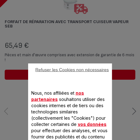
FORFAIT DE RÉPARATION AVEC TRANSPORT CUISEUR VAPEUR
SEB
65,49 €
Pièces et main d'œuvre comprises avec extension de garantie de 6 mois
!
Refuser les Cookies non nécessaires
Ajouter au panier
Nous, nos affiliées et
nos
partenaires
souhaitons utiliser des
cookies internes et de tiers ou des
technologies similaires
(collectivement les "Cookies") pour
collecter certaines de
vos données
pour effectuer des analyses, et vous
fournir des publicités et du contenu