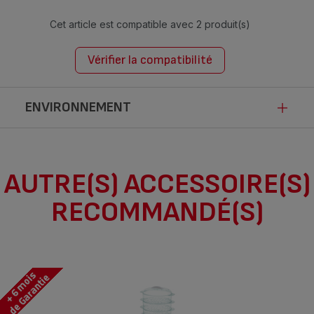
Cet article est compatible avec
2 produit(s)
Vérifier la compatibilité
ENVIRONNEMENT
Ce produit n’est pas impacté par les
AUTRE(S) ACCESSOIRE(S)
modalités de communication de la loi
RECOMMANDÉ(S)
Anti-Gaspillage pour une Economie
Circulaire.