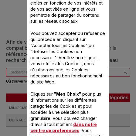
CONÇU POUR 2
ciblés en fonction de vos intérêts et
de vos activités en ligne et vous
PRODUIT(S)
permettre de partager du contenu
sur les réseaux sociaux
Vous pouvez accepter ou refuser ce
qui précède en cliquant sur
Afin de vous assurer que cet article est bien
"Accepter tous les Cookies" ou
compatible avec votre appareil, veuillez saisir la
"Refuser les Cookies non
référence de votre produit dans la barre de
nécessaires". Veuillez noter que si
recherche ci-dessous ou vous référer au tableau
vous refusez les Cookies, nous
n'utiliserons que les Cookies
nécessaires au bon fonctionnement
du site Web.
Où trouver votre référence ?
Cliquez sur
"Mes Choix"
pour plus
Produits
Références
Catégories
d'informations sur les différentes
Produits
Références
Catégories
catégories de Cookies et pour
MINICOMPACT
VC139800
accéder à une sélection plus
granulaire. Vous pouvez changer
ULTRACOMPACT 9 L 3 bols
VC204800
d'avis à tout moment
dans notre
centre de préférences
. Vous