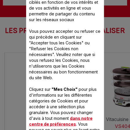
ciblés en fonction de vos intérêts et
de vos activités en ligne et vous
permettre de partager du contenu
sur les réseaux sociaux
LES PRODUITS SEB POUR RÉALISER
Vous pouvez accepter ou refuser ce
CETTE RECETTE
qui précède en cliquant sur
"Accepter tous les Cookies" ou
"Refuser les Cookies non
nécessaires". Veuillez noter que si
vous refusez les Cookies, nous
n'utiliserons que les Cookies
nécessaires au bon fonctionnement
du site Web.
Cliquez sur
"Mes Choix"
pour plus
d'informations sur les différentes
catégories de Cookies et pour
accéder à une sélection plus
granulaire. Vous pouvez changer
d'avis à tout moment
dans notre
simply invents
vitacuisin
centre de préférences
. Vous
VC111600
VS404
pouvez en savoir plus en lisant notre