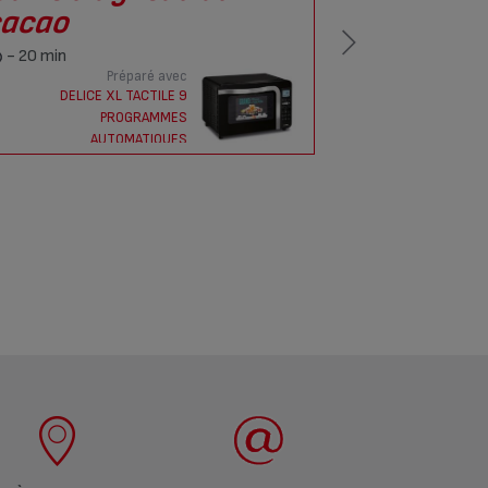
acao
robe d
sauce a
- 20 min
Préparé avec
- 10 min
DELICE XL TACTILE 9
PROGRAMMES
DE
AUTOMATIQUES