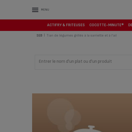
MENU
ACTIFRY & FRITEUSES
COCOTTE-MINUTE®
D
SEB
Tian de légumes grillés à la sarriette et à l'ail
|