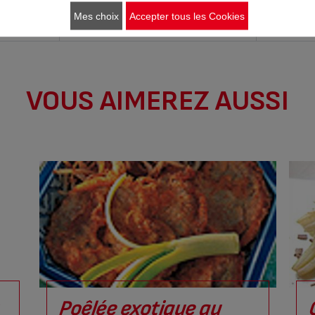
derne pour
érés !
Mes choix
Accepter tous les Cookies
VOUS AIMEREZ AUSSI
u
Poêlée exotique au