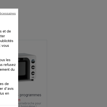
écessaires
E
s et de
cter
ublicités
t vous
ous les
us refusez
nement du
ies de
er d'avis
lus en
lice xl 40l 4 programmes
OF282E11
ournante et tournebroche pour
isson rapide et homogène !