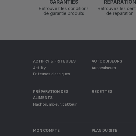
GARANTIES
RÉPARATIO
Retrouvez les conditions
Retrouvez les cent
de garantie produits
de réparation
ACTIFRY & FRITEUSES
AUTOCUISEURS
Actifry
Autocuiseurs
Friteuses classiques
PRÉPARATION DES
RECETTES
ALIMENTS
Hâchoir, mixeur, batteur
MON COMPTE
PLAN DU SITE