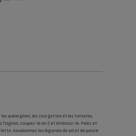
Fours (75)
Friteuses
classiques (23)
Hâchoir, mixeur,
batteur (50)
Robots
multifonctions
(54)
Sorbetières (7)
Utilitaires de la
cuisine (1)
Yaourtières (59)
r les aubergines, les courgettes et les tomates,
z l'oignon, coupez-le en 2 et émincez-le. Pelez et
rriette. Assaisonnez les légumes de sel et de poivre