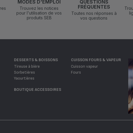
N
MODES D'EMPLOI
QUESTIONS
FRÉQUENTES
res
Trouvez les notices
Trou
pour l'utilisation de vos
l
Toutes nos réponses à
produits SEB
vos questions
DESSERTS & BOISSONS
CUISSON FOURS & VAPEUR
Tireuse à bière
Cuisson vapeur
Sorbetières
Fours
Yaourtières
BOUTIQUE ACCESSOIRES