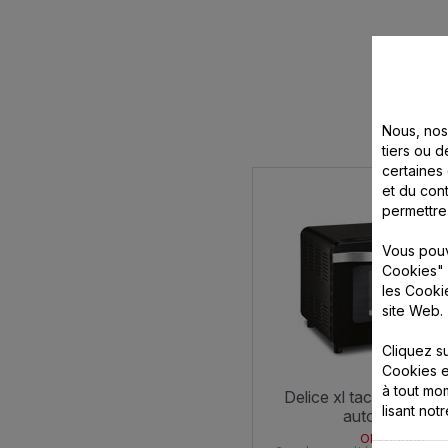
Nous, nos 
tiers ou d
certaines
et du cont
permettre
Vous pouv
Cookies" 
les Cooki
site Web.
Cliquez s
Cookies e
à tout m
delice xl tactile 9 programmes
lisant not
automatiques
OF285800