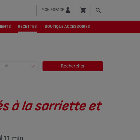
MON ESPACE
MENTS
RECETTES
BOUTIQUE ACCESSOIRES
areil
Rechercher
Actifry (685)
Actifry &
Friteuses (6)
Autocuiseurs
s à la sarriette et
(379)
Cocotte-
Minute® (94)
Cuisson vapeur
11 min
(29)