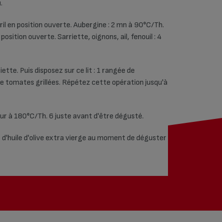
.
ril en position ouverte. Aubergine : 2 mn à 90°C/Th.
position ouverte. Sarriette, oignons, ail, fenouil : 4
riette. Puis disposez sur ce lit : 1 rangée de
de tomates grillées. Répétez cette opération jusqu'à
our à 180°C/Th. 6 juste avant d'être dégusté.
et d'huile d'olive extra vierge au moment de déguster