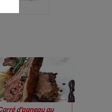
Carré d'agneau au
Pavé d