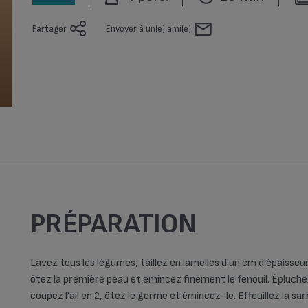
Hiver (3)
Partager
Envoyer à un(e) ami(e)
Printemps (2)
Top Chrono (69)
Vegan (1)
PRÉPARATION
Lavez tous les légumes, taillez en lamelles d'un cm d'épaisseu
ôtez la première peau et émincez finement le fenouil. Épluche
coupez l'ail en 2, ôtez le germe et émincez-le. Effeuillez la sa