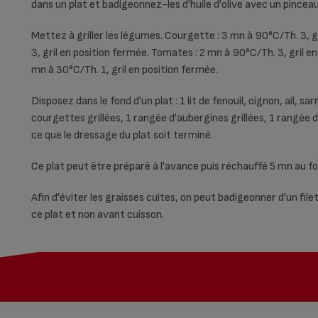
dans un plat et badigeonnez-les d'huile d'olive avec un pinceau
Mettez à griller les légumes. Courgette : 3 mn à 90°C/Th. 3, g
3, gril en position fermée. Tomates : 2 mn à 90°C/Th. 3, gril en 
mn à 30°C/Th. 1, gril en position fermée.
Disposez dans le fond d'un plat : 1 lit de fenouil, oignon, ail, sar
courgettes grillées, 1 rangée d'aubergines grillées, 1 rangée 
ce que le dressage du plat soit terminé.
Ce plat peut être préparé à l'avance puis réchauffé 5 mn au f
Afin d'éviter les graisses cuites, on peut badigeonner d'un fil
ce plat et non avant cuisson.