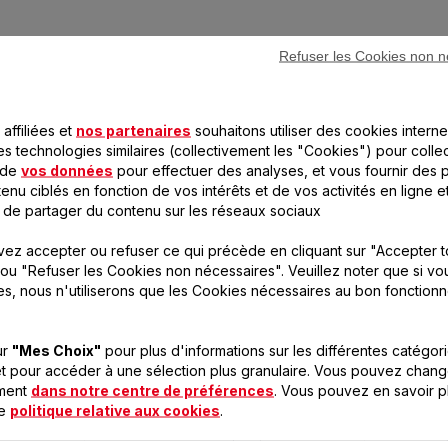
LES PRODUITS SEB POUR
Refuser les Cookies non n
RÉALISER CETTE RECETT
affiliées et
nos partenaires
souhaitons utiliser des cookies interne
es technologies similaires (collectivement les "Cookies") pour colle
 de
vos données
pour effectuer des analyses, et vous fournir des p
enu ciblés en fonction de vos intérêts et de vos activités en ligne e
 de partager du contenu sur les réseaux sociaux
ez accepter ou refuser ce qui précède en cliquant sur "Accepter t
ou "Refuser les Cookies non nécessaires". Veuillez noter que si vo
es, nous n'utiliserons que les Cookies nécessaires au bon fonction
ur
"Mes Choix"
pour plus d'informations sur les différentes catégor
t pour accéder à une sélection plus granulaire. Vous pouvez chang
oment
dans notre centre de préférences
. Vous pouvez en savoir p
new delice xl 39l
new de
re
politique relative aux cookies
.
OF281811
Four extra large au design moderne et 3
Chaleur t
programmes de cuissons
une cu