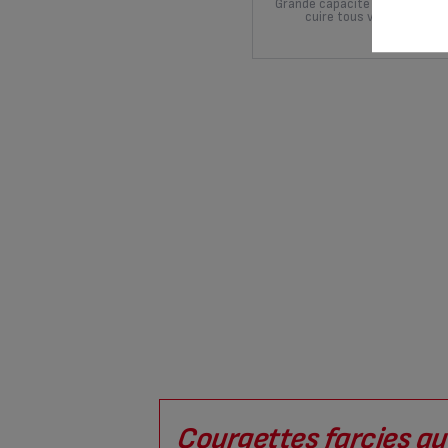
Grande capacité et design mo
cuire tous vos plats préf
Courgettes farcies a