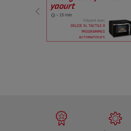
yaourt
- 15 min
aré avec
Préparé avec
E XL 39L
DELICE XL TACTILE 9
PROGRAMMES
AUTOMATIQUES