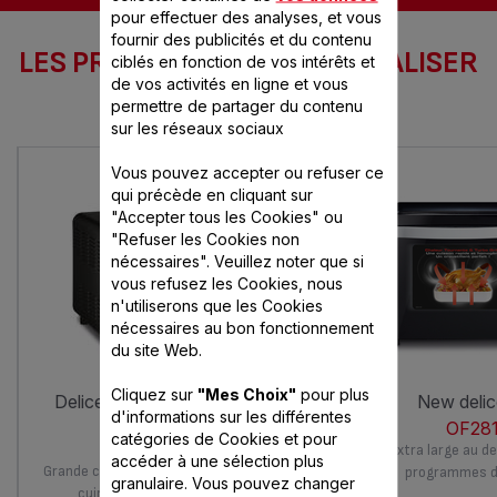
pour effectuer des analyses, et vous
fournir des publicités et du contenu
LES PRODUITS SEB POUR RÉALISER
ciblés en fonction de vos intérêts et
de vos activités en ligne et vous
CETTE RECETTE
permettre de partager du contenu
sur les réseaux sociaux
Vous pouvez accepter ou refuser ce
qui précède en cliquant sur
"Accepter tous les Cookies" ou
"Refuser les Cookies non
nécessaires". Veuillez noter que si
vous refusez les Cookies, nous
n'utiliserons que les Cookies
nécessaires au bon fonctionnement
du site Web.
Cliquez sur
"Mes Choix"
pour plus
delice xl tactile 9 programmes
new delic
d'informations sur les différentes
automatiques
OF281
catégories de Cookies et pour
OF285800
Four extra large au d
accéder à une sélection plus
Grande capacité et design moderne pour
programmes d
granulaire. Vous pouvez changer
cuire tous vos plats préférés !