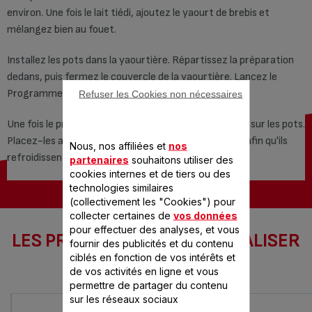
environ. Une fois le lait tiédi, ajoutez le yaourt de brebis et
mélangez bien au fouet.
Installez les pots dans la yaourtière. Répartissez la préparation
dedans, puis fermez le couvercle de la yaourtière. Lancez le
Programme 1 (express) pour 4 heures.
Refuser les Cookies non nécessaires
Une fois le programme terminé, posez les couvercles sur les pots.
Placez-les au réfrigérateur pour 4 heures au moins, afin qu'ils
Nous, nos affiliées et
nos
refroidissent et soient bien fermes.
partenaires
souhaitons utiliser des
cookies internes et de tiers ou des
technologies similaires
(collectivement les "Cookies") pour
collecter certaines de
vos données
pour effectuer des analyses, et vous
LES PRODUITS SEB POUR RÉALISER
fournir des publicités et du contenu
CETTE RECETTE
ciblés en fonction de vos intérêts et
de vos activités en ligne et vous
permettre de partager du contenu
sur les réseaux sociaux