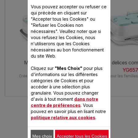
Vous pouvez accepter ou refuser ce
qui précède en cliquant sur
"Accepter tous les Cookies" ou
"Refuser les Cookies non
nécessaires". Veuillez noter que si
vous refusez les Cookies, nous
n'utiliserons que les Cookies
nécessaires au bon fonctionnement
du site Web.
multi delices sans bpa
multi delices c
Cliquez sur
"Mes Choix"
pour plus
YG6581FR
YG657
d'informations sur les différentes
Créez les desserts de vos envies
Idéal pour les famill
catégories de Cookies et pour
accéder à une sélection plus
granulaire. Vous pouvez changer
d'avis à tout moment
dans notre
centre de préférences
. Vous
pouvez en savoir plus en lisant notre
politique relative aux cookies
.
VOUS AIMEREZ AUSSI
Mes choix
Accepter tous les Cookies