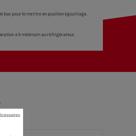
s le bac pour le mettre en position égouttage.
aration 4 h minimum au réfrigérateur.
E
écessaires