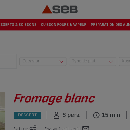
ESSERTS & BOISSONS
CUISSON FOURS & VAPEUR
PRÉPARATION DES ALI
Occasion
Type de plat
App
Au quotidien (42)
Accompagnemen
t (23)
Automne (10)
Dessert (274)
Cuisine du monde
(2)
Encas (1)
Fromage blanc
Enfants (83)
Entrée (220)
Entre amis (53)
Plat (545)
8 pers.
15 min
DESSERT
Eté (5)
Plat complet (6)
Fêtes (34)
Partager
Envoyer à un(e) ami(e)