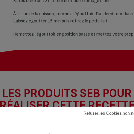
Faites cuire de 12 h à 16 h en mode fromage blanc.
À l'issue de la cuisson, tournez l'égouttoir d'un demi tour dan
Laissez égoutter 15 min puis retirez le petit-lait.
Remettez l'égouttoir en position basse et mettez votre prép
LES PRODUITS SEB POUR
RÉALISER CETTE RECETT
Refuser les Cookies non n