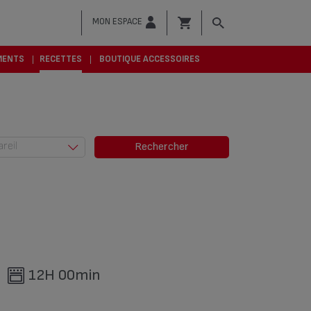
MON ESPACE
MENTS
RECETTES
BOUTIQUE ACCESSOIRES
areil
Rechercher
Actifry (685)
Actifry &
Friteuses (6)
Autocuiseurs
(379)
Cocotte-
Minute® (94)
12H 00min
Cuisson vapeur
(29)