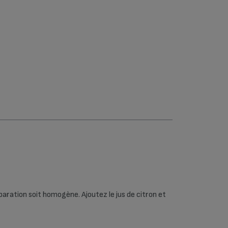
Fours (75)
Friteuses
classiques (23)
Hâchoir, mixeur,
batteur (50)
Robots
multifonctions
(54)
Sorbetières (7)
Utilitaires de la
cuisine (1)
Yaourtières (59)
éparation soit homogène. Ajoutez le jus de citron et