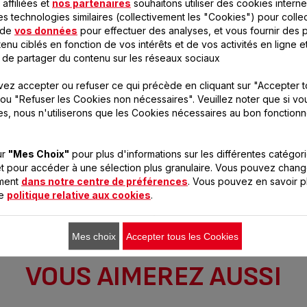
affiliées et
nos partenaires
souhaitons utiliser des cookies interne
es technologies similaires (collectivement les "Cookies") pour colle
 de
vos données
pour effectuer des analyses, et vous fournir des p
enu ciblés en fonction de vos intérêts et de vos activités en ligne e
 de partager du contenu sur les réseaux sociaux
ez accepter ou refuser ce qui précède en cliquant sur "Accepter t
ou "Refuser les Cookies non nécessaires". Veuillez noter que si vo
es, nous n'utiliserons que les Cookies nécessaires au bon fonction
lti delices compact sans bpa
la yaourtière 2
ur
"Mes Choix"
pour plus d'informations sur les différentes catégor
YG6571FR
YG500100
t pour accéder à une sélection plus granulaire. Vous pouvez chang
 pour les familles de 4/6 personnes
Des yaourts et fromages blancs r
oment
dans notre centre de préférences
. Vous pouvez en savoir p
à coup sûr!
re
politique relative aux cookies
.
Mes choix
Accepter tous les Cookies
VOUS AIMEREZ AUSSI