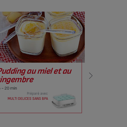
Pudding au miel et au
Puddin
ingembre
- 10 min
- 20 min
MU
Préparé avec
MULTI DELICES SANS BPA