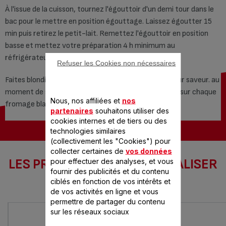
À l'issue de la cuisson, tournez l'égouttoir d'un demi tour dans le
bac pour le mettre en position égouttage. Laissez égoutter 15
min puis retirez le petit-lait. Remettez l'égouttoir en position
basse et mettez votre préparation 4 h minimum au
réfrigérateur.
Refuser les Cookies non nécessaires
Faites blondir les amandes effilées pour accentuer leur saveur. au
moment de servir, versez 2 c. à s. de purée d'amande sur chaque
Nous, nos affiliées et
nos
fromage blanc et saupoudrez d'amandes effilées.
partenaires
souhaitons utiliser des
cookies internes et de tiers ou des
technologies similaires
(collectivement les "Cookies") pour
collecter certaines de
vos données
LES PRODUITS SEB POUR RÉALISER
pour effectuer des analyses, et vous
fournir des publicités et du contenu
CETTE RECETTE
ciblés en fonction de vos intérêts et
de vos activités en ligne et vous
permettre de partager du contenu
sur les réseaux sociaux