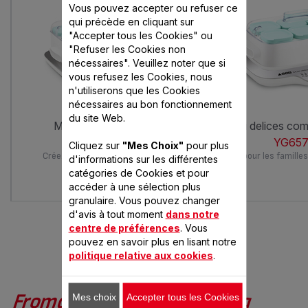
Vous pouvez accepter ou refuser ce
qui précède en cliquant sur
"Accepter tous les Cookies" ou
"Refuser les Cookies non
nécessaires". Veuillez noter que si
vous refusez les Cookies, nous
n'utiliserons que les Cookies
nécessaires au bon fonctionnement
du site Web.
multi delices sans bpa
multi delices c
YG6581FR
YG657
Cliquez sur
"Mes Choix"
pour plus
Créez les desserts de vos envies
Idéal pour les famill
d'informations sur les différentes
catégories de Cookies et pour
accéder à une sélection plus
granulaire. Vous pouvez changer
d'avis à tout moment
dans notre
centre de préférences
. Vous
pouvez en savoir plus en lisant notre
VOUS AIMEREZ AUSSI
politique relative aux cookies
.
Fromage frais au miel et à la
Mes choix
Accepter tous les Cookies