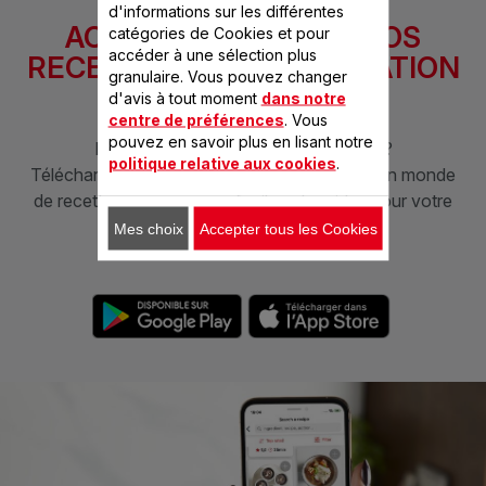
d'informations sur les différentes
ACCÉDER À TOUTES NOS
catégories de Cookies et pour
accéder à une sélection plus
RECETTES SUR L'APPLICATION
granulaire. Vous pouvez changer
SEB
d'avis à tout moment
dans notre
centre de préférences
. Vous
pouvez en savoir plus en lisant notre
Envie de plus d'idées pour vos repas ?
politique relative aux cookies
.
Téléchargez l'application SEB et découvrez un monde
de recettes savoureuses, faciles et rapides pour votre
quotidien
Mes choix
Accepter tous les Cookies