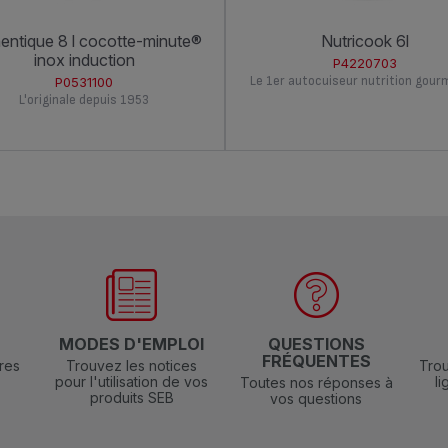
nutricook 6l
inox induction
P4220703
Le 1er autocuiseur nutrition gou
P0531100
L'originale depuis 1953
N
MODES D'EMPLOI
QUESTIONS
FRÉQUENTES
res
Trouvez les notices
Trou
pour l'utilisation de vos
l
Toutes nos réponses à
produits SEB
vos questions