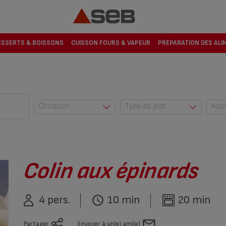
ESSERTS & BOISSONS
CUISSON FOURS & VAPEUR
PRÉPARATION DES ALI
Occasion
Type de plat
App
Au quotidien (42)
Accompagnemen
t (23)
Automne (10)
Dessert (274)
Cuisine du monde
(2)
Encas (1)
Colin aux épinards
Enfants (83)
Entrée (220)
Entre amis (53)
Plat (545)
4 pers.
10 min
20 min
Eté (5)
Plat complet (6)
Fêtes (34)
Partager
Envoyer à un(e) ami(e)