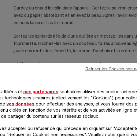
Gardez au chaud le colin dans l’appareil. Sortez le poivron en 
avec du papier absorbant et enlevez la peau. Après l’avoir év
en fines lanières l’autre moitié.
Sortez les épinards à l’aide d’une cuillère et mettez-les dans
fourchette. Hachez-les avec un couteau, faites à nouveau égo
jaune des œufs durs émietté, la crème d’anchois et la crème f
Vérifiez la cuisson du colin avec une pointe de couteau au niveau
Refuser les Cookies non n
être 5 minutes supplémentaires de cuisson).
Coupez le blanc des œufs durs en petits cubes. Pour servir, pl
affiliées et
nos partenaires
souhaitons utiliser des cookies interne
des blancs d’oeufs et un filet de colin sur lequel vous disposez e
es technologies similaires (collectivement les "Cookies") pour colle
 de
vos données
pour effectuer des analyses, et vous fournir des p
Ajoutez aux épinards des croûtons grillés de pain de campagne
enu ciblés en fonction de vos intérêts et de vos activités en ligne e
Pour complétez la décoration, vous pouvez ajouter une noix de 
 de partager du contenu sur les réseaux sociaux
croisillons de poivrons.
ez accepter ou refuser ce qui précède en cliquant sur "Accepter t
ou "Refuser les Cookies non nécessaires". Veuillez noter que si vo