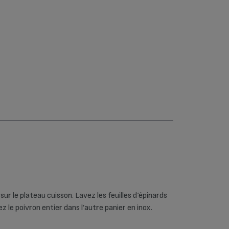
Fours (75)
Friteuses
classiques (23)
Hâchoir, mixeur,
batteur (50)
Robots
multifonctions
(54)
Sorbetières (7)
Utilitaires de la
cuisine (1)
Yaourtières (59)
sur le plateau cuisson. Lavez les feuilles d‘épinards
le poivron entier dans l’autre panier en inox.