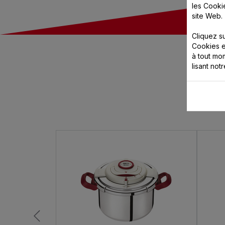
les Cooki
site Web.
Cliquez s
Cookies e
à tout m
lisant not