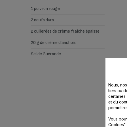
1 poivron rouge
2 oeufs durs
2 cuillerées de crème fraîche épaisse
20 g de crème d'anchois
Sel de Guérande
Nous, nos 
tiers ou d
certaines
et du cont
permettre
Vous pouv
Cookies" 