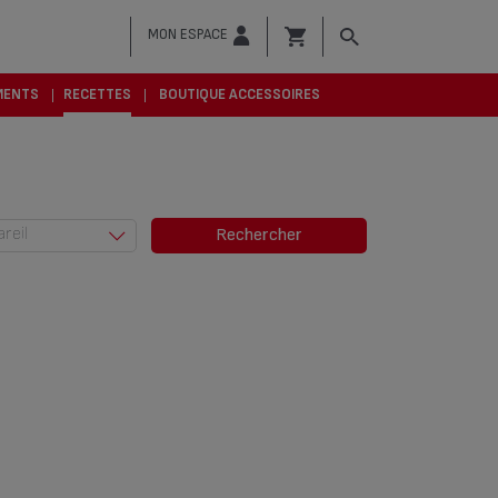
MON ESPACE
MENTS
RECETTES
BOUTIQUE ACCESSOIRES
areil
Rechercher
Actifry (685)
Actifry &
Friteuses (6)
Autocuiseurs
(379)
Cocotte-
Minute® (94)
Cuisson vapeur
(29)