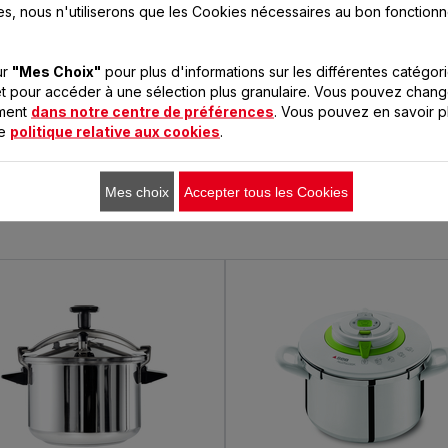
es, nous n'utiliserons que les Cookies nécessaires au bon fonction
ur
"Mes Choix"
pour plus d'informations sur les différentes catégor
t pour accéder à une sélection plus granulaire. Vous pouvez chang
oment
dans notre centre de préférences
. Vous pouvez en savoir p
LES PRODUITS SEB POUR
re
politique relative aux cookies
.
RÉALISER CETTE RECETT
Mes choix
Accepter tous les Cookies