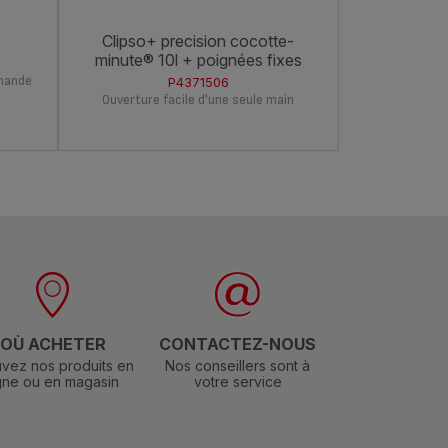
clipso+ precision cocotte-
authentique 10 l cocotte-
minute® 10l + poignées fixes
minute
rmande
P4371506
Ouverture facile d'une seule main
L'orig
OÙ ACHETER
CONTACTEZ-NOUS
vez nos produits en
Nos conseillers sont à
igne ou en magasin
votre service