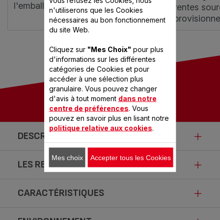
l'emballage à faible impact.
différentes sou
n'utiliserons que les Cookies
d'approvisionne
nécessaires au bon fonctionnement
du site Web.
Cliquez sur
"Mes Choix"
pour plus
d'informations sur les différentes
catégories de Cookies et pour
accéder à une sélection plus
granulaire. Vous pouvez changer
d'avis à tout moment
dans notre
centre de préférences
. Vous
pouvez en savoir plus en lisant notre
politique relative aux cookies
.
DESCRIPTION
Mes choix
Accepter tous les Cookies
LES RECETTES PRÉFÉRÉES
ClipsoMinut'® Eco
ClipsoMinut'® Eco : Fabriqué en France à partir d'acier
CARACTÉRISTIQUES
Compote à l'ananas
inoxydable recyclé à 80 %, au cœur de la Bourgogne, et
recyclable à 90 %. L'autocuiseur est assorti d'une