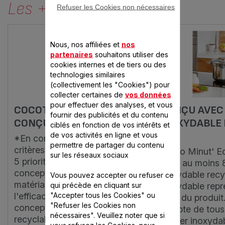
Les + produits
Refuser les Cookies non nécessaires
Nous, nos affiliées et
nos
partenaires
souhaitons utiliser des
cookies internes et de tiers ou des
technologies similaires
(collectivement les "Cookies") pour
collecter certaines de
vos données
pour effectuer des analyses, et vous
COCOTTE-MINUTE® ÉCO-
CONÇU AVEC 
fournir des publicités et du contenu
CONÇUE*
INOXYDABLE 
ciblés en fonction de vos intérêts et
%
de vos activités en ligne et vous
*En conformité avec les
permettre de partager du contenu
critères internes de SEB sur les
Clipso Minut' E
sur les réseaux sociaux
5 priorités clés de l'éco-
avec au moins 
conception, comprenant les
inoxydable recyc
Vous pouvez accepter ou refuser ce
matériaux à faible impact,
qui précède en cliquant sur
inoxydable repr
"Accepter tous les Cookies" ou
l'efficacité énergétique, la
82% du produit.
"Refuser les Cookies non
conception pour durer, la
compte de tous 
nécessaires". Veuillez noter que si
recyclabilité potentielle et
d'acier inoxydab
vous refusez les Cookies, nous