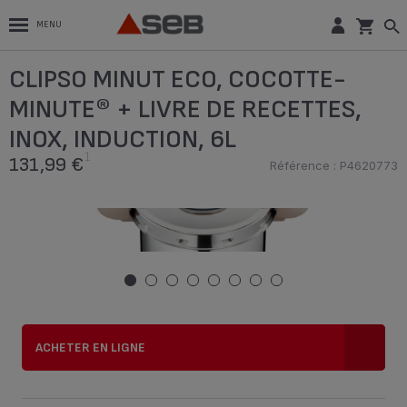
MENU
CLIPSO MINUT ECO, COCOTTE-
CLIPSO MINUT ECO, COCOTTE-
MINUTE® + LIVRE DE RECETTES, INOX,
1
INDUCTION, 6L
131,99 €
MINUTE® + LIVRE DE RECETTES,
Référence : P4620773
INOX, INDUCTION, 6L
Acheter en ligne
1
131,99 €
Référence : P4620773
ACHETER EN LIGNE