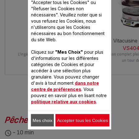
"Accepter tous les Cookies" ou
"Refuser les Cookies non
nécessaires". Veuillez noter que si
vous refusez les Cookies, nous
n'utiliserons que les Cookies
nécessaires au bon fonctionnement
du site Web.
simply invents
vitacuisin
VC111600
VS404
Cliquez sur
"Mes Choix"
pour plus
L’ingéniosité au service du goût au
Un repas complet plei
d'informations sur les différentes
quotidien
un tour d
catégories de Cookies et pour
accéder à une sélection plus
granulaire. Vous pouvez changer
d'avis à tout moment
dans notre
centre de préférences
. Vous
pouvez en savoir plus en lisant notre
VOUS AIMEREZ AUSSI
politique relative aux cookies
.
Pêches hibiscus et verveine
Mes choix
Accepter tous les Cookies
- 10 min