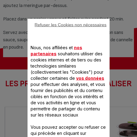
ajoutez la meringue par-dessus.
Placez dans un panier vapeur et faites cuire pendant 20 min.
Refuser les Cookies non nécessaires
Servez avec la sauce pomme cannelle.Pour une version sans
sauce, saupoudrez les pommes d'amandes effilées et de cannelle
en poudre.
Nous, nos affiliées et
nos
partenaires
souhaitons utiliser des
cookies internes et de tiers ou des
technologies similaires
(collectivement les "Cookies") pour
collecter certaines de
vos données
LES PRODUITS SEB POUR RÉALISER
pour effectuer des analyses, et vous
CETTE RECETTE
fournir des publicités et du contenu
ciblés en fonction de vos intérêts et
de vos activités en ligne et vous
permettre de partager du contenu
sur les réseaux sociaux
Vous pouvez accepter ou refuser ce
qui précède en cliquant sur