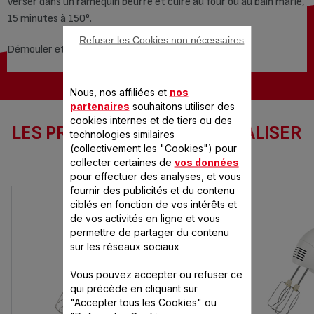
Verser dans un ramequin beurré et cuire au four ou au bain marie,
15 minutes à 150°.
Refuser les Cookies non nécessaires
Démouler et servir avec un coulis de tomate.
Nous, nos affiliées et
nos
partenaires
souhaitons utiliser des
cookies internes et de tiers ou des
LES PRODUITS SEB POUR RÉALISER
technologies similaires
CETTE RECETTE
(collectivement les "Cookies") pour
collecter certaines de
vos données
pour effectuer des analyses, et vous
fournir des publicités et du contenu
ciblés en fonction de vos intérêts et
de vos activités en ligne et vous
permettre de partager du contenu
sur les réseaux sociaux
Vous pouvez accepter ou refuser ce
qui précède en cliquant sur
"Accepter tous les Cookies" ou