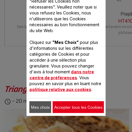
"Refuser les Cookies non
nécessaires". Veuillez noter que si
vous refusez les Cookies, nous
powermix
prep
n'utiliserons que les Cookies
HT612100
HT410
nécessaires au bon fonctionnement
Des blancs montés en neige en 60
Le partenaire incon
du site Web.
secondes !
pâtisser
Cliquez sur
"Mes Choix"
pour plus
d'informations sur les différentes
catégories de Cookies et pour
accéder à une sélection plus
granulaire. Vous pouvez changer
VOUS AIMEREZ AUSSI
d'avis à tout moment
dans notre
centre de préférences
. Vous
pouvez en savoir plus en lisant notre
Triangolo à l'italienne
politique relative aux cookies
.
- 20 min
Mes choix
Accepter tous les Cookies