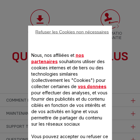
Refuser les Cookies non nécessaires
TÉLÉCHARGE
INFORMATIO
R LA NOTICE
N GARANTIE
QUESTIONS LES PLUS
Nous, nos affiliées et
nos
partenaires
souhaitons utiliser des
FRÉQUENTES
cookies internes et de tiers ou des
technologies similaires
(collectivement les "Cookies") pour
collecter certaines de
vos données
pour effectuer des analyses, et vous
fournir des publicités et du contenu
COMMENT MIEUX UTILISER MON PRODUIT
ciblés en fonction de vos intérêts et
de vos activités en ligne et vous
Pourquoi ma pâte à frire colle-t-elle au panier ?
MAINTENANCE ET NETTOYAGE
permettre de partager du contenu
Mettre d'abord le panier dans l'huile.
sur les réseaux sociaux
Comment nettoyer ma friteuse ?
SUPPORT TECHNIQUE
Est-ce que je peux réaliser des desserts avec ma
Mettre les pâtes à frire dans l'huile chaude avec l'aide d'une
Vous pouvez accepter ou refuser ce
• Laissez refroidir votre friteuse.
friteuse ?
spatule en bois (pas en plastique qui risque de fondre).
Pourquoi une friteuse peut-elle émettre des bruits
QUESTIONS DIVERSES