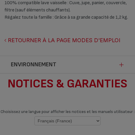
100% compatible lave vaisselle : Cuve, jupe, panier, couvercle,
filtre (sauf éléments chauffants).
Régalez toute la famille : Grâce à sa grande capacité de 1,2 kg.
RETOURNER À LA PAGE MODES D'EMPLOI
ENVIRONNEMENT
NOTICES & GARANTIES
Ce produit n’est pas impacté par les
modalités de communication de la loi
Anti-Gaspillage pour une Economie
Choisissez une langue pour afficher les notices et les manuels utilisateur :
Circulaire.