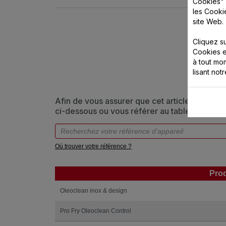
Cookies" 
les Cooki
site Web.
Cliquez s
Cookies e
à tout m
lisant not
Afin de vous assurer que cet article est bien
ci-dessous ou vous référer au tableau
Où trouver votre référence ?
Prod
Prod
Oleoclean inox & design
Pro Fry Oleoclean Control