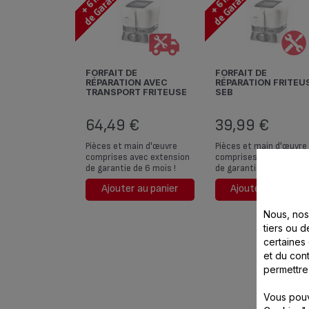
FORFAIT DE
FORFAIT DE
RÉPARATION AVEC
RÉPARATION FRITEU
TRANSPORT FRITEUSE
SEB
SEB
64,49 €
39,99 €
Pièces et main d'œuvre
Pièces et main d'œuvre
comprises avec extension
comprises avec extens
de garantie de 6 mois !
de garantie de 6 mois !
Ajouter au panier
Ajouter au panier
Nous, nos 
tiers ou d
certaines
et du cont
permettre
Vous pouv