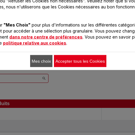
ou "Refuser les Cookies non nécessaires". Veuillez noter que si vo
es, nous n'utiliserons que les Cookies nécessaires au bon fonction
ur
"Mes Choix"
pour plus d'informations sur les différentes catégor
CONÇU POUR 2 PRODUIT(S
t pour accéder à une sélection plus granulaire. Vous pouvez chang
oment
dans notre centre de préférences
. Vous pouvez en savoir p
re
politique relative aux cookies
.
 compatible avec votre appareil, veuillez saisir la référence
Mes choix
Accepter tous les Cookies
uits
uits