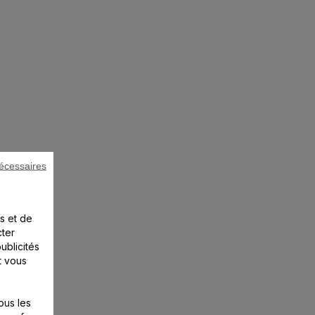
écessaires
s et de
cter
ublicités
t vous
ous les