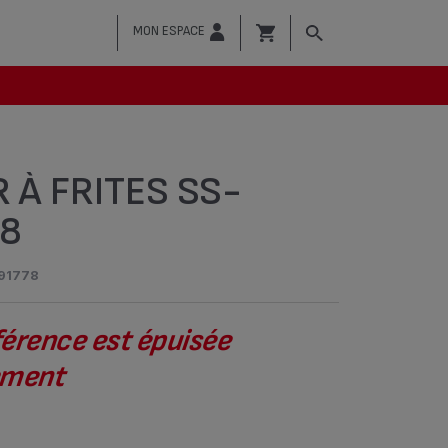
MON ESPACE
 À FRITES SS-
8
91778
férence est épuisée
vement