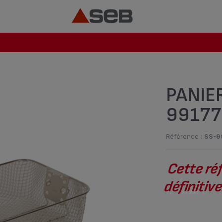
PANIER
99177
Référence :
SS-9
Cette ré
définiti