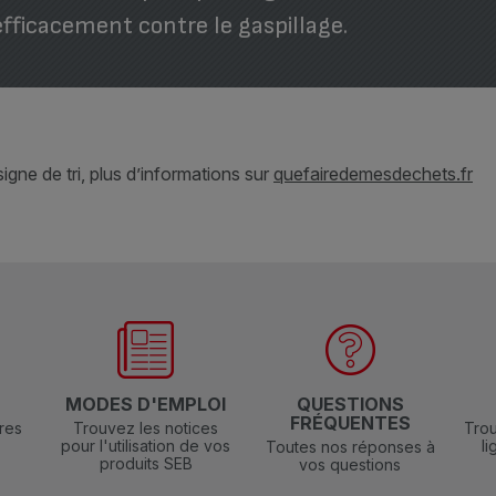
efficacement contre le gaspillage.
gne de tri, plus d’informations sur
quefairedemesdechets.fr
N
MODES D'EMPLOI
QUESTIONS
FRÉQUENTES
res
Trouvez les notices
Trou
pour l'utilisation de vos
l
Toutes nos réponses à
produits SEB
vos questions