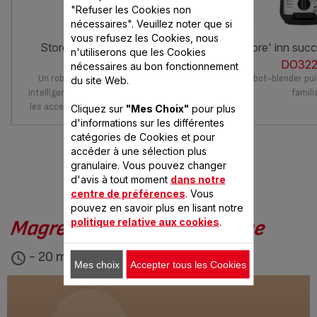
"Refuser les Cookies non
nécessaires". Veuillez noter que si
vous refusez les Cookies, nous
store'inn 2l 750w blanc gris
store' inn suc
n'utiliserons que les Cookies
DO221F00
DO322
nécessaires au bon fonctionnement
Un robot multifonction, compact et
Le robot-blender pu
du site Web.
intelligent qui permet de conserver tous
familia
les accessoires de découpe à portée de
Cliquez sur
"Mes Choix"
pour plus
main !
d'informations sur les différentes
catégories de Cookies et pour
accéder à une sélection plus
granulaire. Vous pouvez changer
VOUS AIMEREZ AUSSI
d'avis à tout moment
dans notre
centre de préférences
. Vous
pouvez en savoir plus en lisant notre
politique relative aux cookies
.
Magrets de canard à l'orange
- 20 min
Mes choix
Accepter tous les Cookies