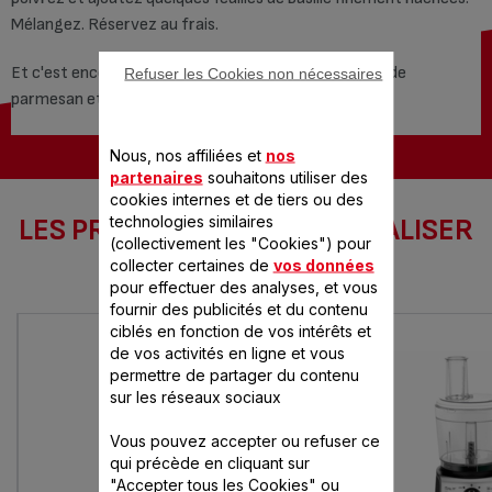
Mélangez. Réservez au frais.
Et c'est encore meilleur si vous ajoutez des copeaux de
Refuser les Cookies non nécessaires
parmesan et des pignons grillés !
Nous, nos affiliées et
nos
partenaires
souhaitons utiliser des
cookies internes et de tiers ou des
technologies similaires
LES PRODUITS SEB POUR RÉALISER
(collectivement les "Cookies") pour
CETTE RECETTE
collecter certaines de
vos données
pour effectuer des analyses, et vous
fournir des publicités et du contenu
ciblés en fonction de vos intérêts et
de vos activités en ligne et vous
permettre de partager du contenu
sur les réseaux sociaux
Vous pouvez accepter ou refuser ce
qui précède en cliquant sur
"Accepter tous les Cookies" ou