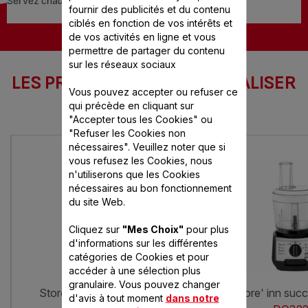
Servez chaud ou froid.
fournir des publicités et du contenu
ciblés en fonction de vos intérêts et
de vos activités en ligne et vous
permettre de partager du contenu
sur les réseaux sociaux
LES PRODUITS SEB POUR RÉALISER
Vous pouvez accepter ou refuser ce
CETTE RECETTE
qui précède en cliquant sur
"Accepter tous les Cookies" ou
"Refuser les Cookies non
nécessaires". Veuillez noter que si
vous refusez les Cookies, nous
n'utiliserons que les Cookies
nécessaires au bon fonctionnement
du site Web.
Cliquez sur
"Mes Choix"
pour plus
d'informations sur les différentes
catégories de Cookies et pour
accéder à une sélection plus
granulaire. Vous pouvez changer
store'inn 2l 750w blanc gris
store' inn suc
d'avis à tout moment
dans notre