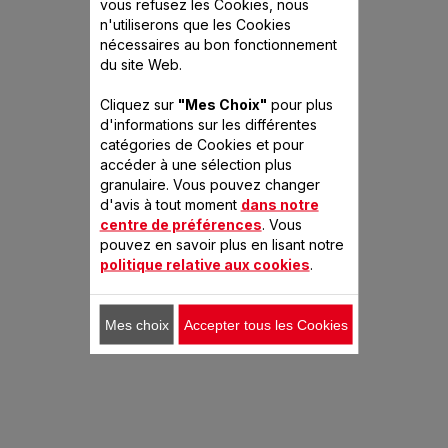
vous refusez les Cookies, nous
OUI
NON
centre des services consommateurs et nous vous aiderons à
n'utiliserons que les Cookies
des pièces de rechange pour mon appareil ?
trouver une solution appropriée.
nécessaires au bon fonctionnement
Trouvez les accessoires, consommables et pièces de rechange
du site Web.
Quelles sont les conditions de garantie de mon produit ?
Est-ce que cette FAQ a été utile ?
pour votre produit en vous rendant dans la
boutique
Cliquez sur
"Mes Choix"
pour plus
Toutes les informations sont détaillées dans la rubrique
OUI
NON
accessoires
du site.
d'informations sur les différentes
Garantie
de ce site.
catégories de Cookies et pour
Est-ce que cette FAQ a été utile ?
accéder à une sélection plus
Est-ce que cette FAQ a été utile ?
granulaire. Vous pouvez changer
OUI
NON
BOITE DE RANGEMENT SS-193218
d'avis à tout moment
OUI
dans notre
NON
t
C
centre de préférences
. Vous
SS-193218
pouvez en savoir plus en lisant notre
politique relative aux cookies
.
Cette référence est épuisée définitivement
Mes choix
Accepter tous les Cookies