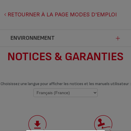
RETOURNER À LA PAGE MODES D'EMPLOI
ENVIRONNEMENT
NOTICES & GARANTIES
Ce produit n’est pas impacté par les
modalités de communication de la loi
Anti-Gaspillage pour une Economie
Choisissez une langue pour afficher les notices et les manuels utilisateur :
Circulaire.