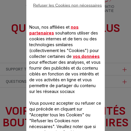
Refuser les Cookies non nécessaires
TÉLÉCHARGE
INFORMATIO
R LA NOTICE
N GARANTIE
QUESTIONS LES PLUS
Nous, nos affiliées et
nos
partenaires
souhaitons utiliser des
FRÉQUENTES
cookies internes et de tiers ou des
technologies similaires
(collectivement les "Cookies") pour
collecter certaines de
vos données
pour effectuer des analyses, et vous
fournir des publicités et du contenu
SUPPORT TECHNIQUE
ciblés en fonction de vos intérêts et
de vos activités en ligne et vous
Que faire si le câble d'alimentation de mon appareil est
QUESTIONS DIVERSES
permettre de partager du contenu
endommagé ?
sur les réseaux sociaux
Où déposer mon appareil lorsqu'il arrive en fin de vie ?
N'utilisez pas votre appareil. Afin d'éviter tout danger, faites-le
Vous pouvez accepter ou refuser ce
Déposez votre appareil dans un centre de tri sélectif ou un
VOIR LES EXCLUSIVITÉS
Je viens d'ouvrir mon nouvel appareil et je pense qu'il
obligatoirement remplacer par un réparateur agréé.
qui précède en cliquant sur
centre d'élimination des déchets.
"Accepter tous les Cookies" ou
manque une pièce. Que dois-je faire ?
BOUTIQUE ACCESSOIRES
"Refuser les Cookies non
Est-ce que cette FAQ a été utile ?
Est-ce que cette FAQ a été utile ?
Si vous pensez qu'une pièce est manquante, contactez le
nécessaires". Veuillez noter que si
Où puis-je acheter des accessoires, des consommables ou
OUI
NON