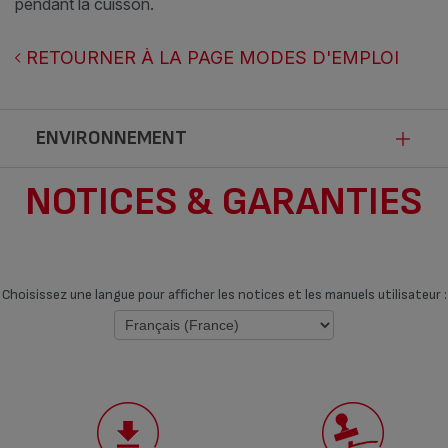
pendant la cuisson.
RETOURNER À LA PAGE MODES D'EMPLOI
ENVIRONNEMENT
NOTICES & GARANTIES
Fiche produit relative aux qualités et
caractéristiques environnementales
Conformément aux dispositions de la loi Anti-Gaspillage pour une
Choisissez une langue pour afficher les notices et les manuels utilisateur :
Economie Circulaire, SEB communique les qualités et
caractéristiques environnementales de ses produits afin d’améliorer
l’information de ses consommateurs.
POURCENTAGE DE
MATIÈRES RECYCLÉES
47%
-
DANS L'EMBALLAGE, AU
MINIMUM