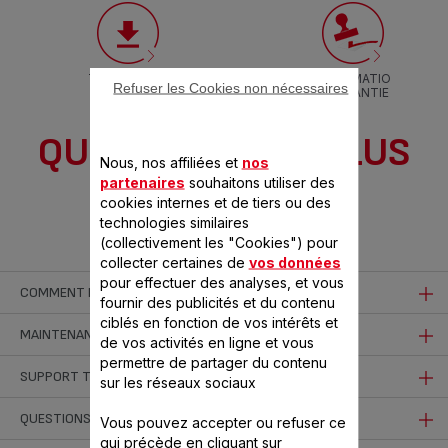
TÉLÉCHARGE
INFORMATIO
Refuser les Cookies non nécessaires
R LA NOTICE
N GARANTIE
QUESTIONS LES PLUS
Nous, nos affiliées et
nos
partenaires
souhaitons utiliser des
FRÉQUENTES
cookies internes et de tiers ou des
technologies similaires
(collectivement les "Cookies") pour
collecter certaines de
vos données
pour effectuer des analyses, et vous
COMMENT MIEUX UTILISER MON PRODUIT
fournir des publicités et du contenu
ciblés en fonction de vos intérêts et
À quel moment ouvrir mon autocuiseur après la cuisson ?
MAINTENANCE ET NETTOYAGE
de vos activités en ligne et vous
permettre de partager du contenu
L'autocuiseur peut être ouvert dès que la pression a été
Quelle est la meilleure façon de nettoyer mon
SUPPORT TECHNIQUE
Est-ce que je peux cuire à la vapeur avec mon
sur les réseaux sociaux
évacuée (lorsque la tige de sécurité/indicateur de présence de
autocuiseur ?
autocuiseur ?
pression - en fonction des modèles - s'est complètement
Que faire si le couvercle est dur à fermer ou impossible à
QUESTIONS DIVERSES
Vous pouvez accepter ou refuser ce
Il est impératif de faire vérifier votre autocuiseur dans un
qui précède en cliquant sur
abaissée). Pour accélérer la décompression, passez
Vous pouvez bien sûr utiliser votre autocuiseur pour cuire des