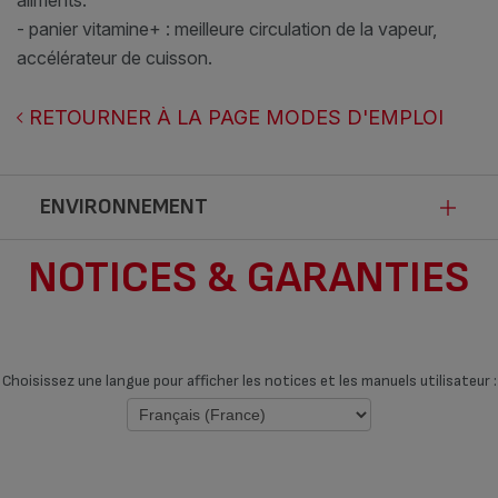
aliments.
- panier vitamine+ : meilleure circulation de la vapeur,
accélérateur de cuisson.
RETOURNER À LA PAGE MODES D'EMPLOI
ENVIRONNEMENT
NOTICES & GARANTIES
Ce produit n’est pas impacté par les
modalités de communication de la loi
Anti-Gaspillage pour une Economie
Choisissez une langue pour afficher les notices et les manuels utilisateur :
Circulaire.