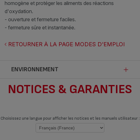
homogène et protéger les aliments des réactions
d'oxydation.
- ouverture et fermeture faciles.
- fermeture sûre et instantanée.
RETOURNER À LA PAGE MODES D'EMPLOI
ENVIRONNEMENT
NOTICES & GARANTIES
Ce produit n’est pas impacté par les
modalités de communication de la loi
Anti-Gaspillage pour une Economie
Choisissez une langue pour afficher les notices et les manuels utilisateur :
Circulaire.