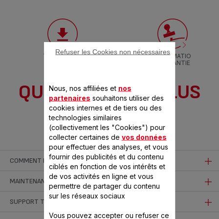
Refuser les Cookies non nécessaires
TÉLÉCHARGE
INFORMATIO
R LA NOTICE
N GARANTIE
QUESTIONS LES PLUS
Nous, nos affiliées et
nos
partenaires
souhaitons utiliser des
cookies internes et de tiers ou des
FRÉQUENTES
technologies similaires
(collectivement les "Cookies") pour
collecter certaines de
vos données
pour effectuer des analyses, et vous
fournir des publicités et du contenu
COMMENT MIEUX UTILISER MON PRODUIT
ciblés en fonction de vos intérêts et
de vos activités en ligne et vous
À quel moment ouvrir mon autocuiseur après la cuisson ?
MAINTENANCE ET NETTOYAGE
permettre de partager du contenu
sur les réseaux sociaux
L'autocuiseur peut être ouvert dès que la pression a été
Quelle est la meilleure façon de nettoyer mon
SUPPORT TECHNIQUE
Est-ce que je peux cuire à la vapeur avec mon
évacuée (lorsque la tige de sécurité/indicateur de présence de
Vous pouvez accepter ou refuser ce
autocuiseur ?
autocuiseur ?