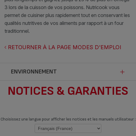
3 lors de la cuisson de vos poissons. Nutricook vous
permet de cuisiner plus rapidement tout en conservant les
qualités nutritives de vos aliments par rapport à un four
traditionnel.
RETOURNER À LA PAGE MODES D'EMPLOI
ENVIRONNEMENT
NOTICES & GARANTIES
Fiche produit relative aux qualités et
caractéristiques environnementales
Conformément aux dispositions de la loi Anti-Gaspillage pour une
Choisissez une langue pour afficher les notices et les manuels utilisateur :
Economie Circulaire, SEB communique les qualités et
caractéristiques environnementales de ses produits afin d’améliorer