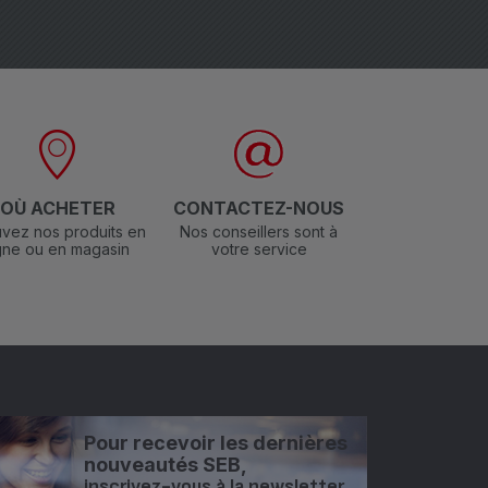
st, passez-le sous l'eau.
tionnez-le bien dans son
 bord de la cuve.
tacés
OÙ ACHETER
CONTACTEZ-NOUS
vez nos produits en
Nos conseillers sont à
igne ou en magasin
votre service
Pour recevoir les dernières
nouveautés SEB,
inscrivez-vous à la newsletter