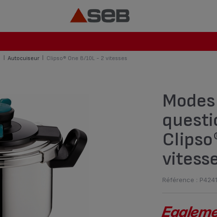
s
Autocuiseur
Clipso® One 8/10L - 2 vitesses
|
|
Modes 
questi
Clipso
vitess
Référence : P424
Egalemen