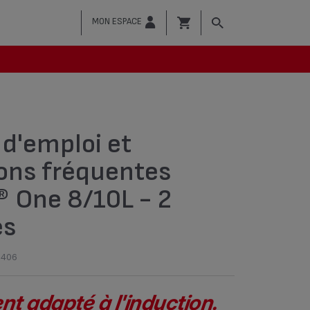
MON ESPACE
d'emploi et
ons fréquentes
® One 8/10L - 2
es
1406
t adapté à l'induction.