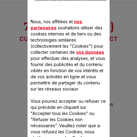
Ce produit n’est pas impacté par les
Nous, nos affiliées et
nos
7 ACCESSOIRE(S)
modalités de communication de la loi
partenaires
souhaitons utiliser des
cookies internes et de tiers ou des
CUISEUR VAPEUR MINI COMPACT
Anti-Gaspillage pour une Economie
technologies similaires
(collectivement les "Cookies") pour
Circulaire.
collecter certaines de
vos données
pour effectuer des analyses, et vous
fournir des publicités et du contenu
ciblés en fonction de vos intérêts et
de vos activités en ligne et vous
permettre de partager du contenu
sur les réseaux sociaux
Vous pouvez accepter ou refuser ce
BAC RÉCUPÉRATEUR DE JUS BLANC SS-993810
t
C
qui précède en cliquant sur
"Accepter tous les Cookies" ou
"Refuser les Cookies non
Disponible.
nécessaires". Veuillez noter que si
3,99 €
vous refusez les Cookies, nous