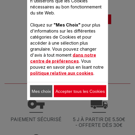
Sert de base aux bols vapeur
n'utiliserons que les Cookies
nécessaires au bon fonctionnement
du site Web.
Ajouter au panier
Cliquez sur
"Mes Choix"
pour plus
d'informations sur les différentes
catégories de Cookies et pour
accéder à une sélection plus
granulaire. Vous pouvez changer
d'avis à tout moment
dans notre
centre de préférences
. Vous
pouvez en savoir plus en lisant notre
politique relative aux cookies
.
Mes choix
Accepter tous les Cookies
PAIEMENT SÉCURISÉ
5 J À PARTIR DE 5.50€
- OFFERTE DÈS 30€