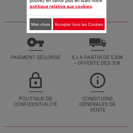
pouvez en savoir plus en lisant notre
Cuiseur vapeur Mini Compact
politique relative aux cookies
.
VC134800
Digital
Mini Compact inox Cuiseur Vapeur
Mes choix
Accepter tous les Cookies
VC138800
3 bols
MINI COMPACT
VC137300
PAIEMENT SÉCURISÉ
5 J À PARTIR DE 5.50€
- OFFERTE DÈS 30€
POLITIQUE DE
CONDITIONS
CONFIDENTIALITÉ
GÉNÉRALES DE
VENTE