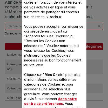
Afin de vous assurer que cet article est bien
ciblés en fonction de vos intérêts et
compatible avec votre appareil, veuillez saisir la
de vos activités en ligne et vous
référence de votre produit dans la barre de
permettre de partager du contenu
recherche ci-dessous ou vous référer au tableau
sur les réseaux sociaux
Vous pouvez accepter ou refuser ce
qui précède en cliquant sur
Où trouver votre référence ?
"Accepter tous les Cookies" ou
"Refuser les Cookies non
nécessaires". Veuillez noter que si
Produits
Références
Catégories
vous refusez les Cookies, nous
Produits
Références
Catégories
Minicompact
n'utiliserons que les Cookies
VC130B00
nécessaires au bon fonctionnement
Cuiseur vapeur Mini Compact Inox
du site Web.
VC135200
noir
Cliquez sur
"Mes Choix"
pour plus
Cuiseur vapeur Mini Compact
d'informations sur les différentes
VC130100
catégories de Cookies et pour
Cuiseur vapeur Mini compact inox
accéder à une sélection plus
VC135000
granulaire. Vous pouvez changer
Mini Compact Cuiseur Vapeur 3
d'avis à tout moment
dans notre
VC137100
bols
centre de préférences
. Vous