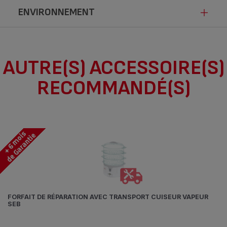
ENVIRONNEMENT
Ce produit n’est pas impacté par les
AUTRE(S) ACCESSOIRE(S)
modalités de communication de la loi
RECOMMANDÉ(S)
Anti-Gaspillage pour une Economie
Circulaire.
FORFAIT DE RÉPARATION AVEC TRANSPORT CUISEUR VAPEUR
SEB