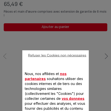
65,49 €
Pièces et main d'œuvre comprises avec extension de garantie de 6 mois
!
Ajouter au panier
Refuser les Cookies non nécessaires
Nous, nos affiliées et
nos
CONÇU POUR 8
partenaires
souhaitons utiliser des
cookies internes et de tiers ou des
PRODUIT(S)
technologies similaires
(collectivement les "Cookies") pour
collecter certaines de
vos données
pour effectuer des analyses, et vous
fournir des publicités et du contenu