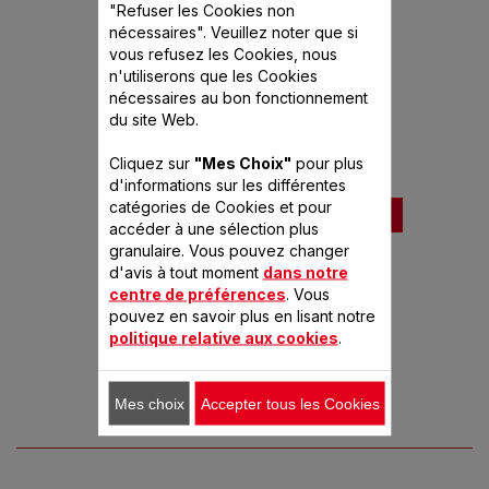
"Refuser les Cookies non
nécessaires". Veuillez noter que si
CUILLÈRE À RIZ SS-993018
vous refusez les Cookies, nous
n'utiliserons que les Cookies
Disponible.
P
nécessaires au bon fonctionnement
2,99 €
du site Web.
Pratique !
Cliquez sur
"Mes Choix"
pour plus
d'informations sur les différentes
catégories de Cookies et pour
Ajouter au panier
accéder à une sélection plus
granulaire. Vous pouvez changer
d'avis à tout moment
dans notre
centre de préférences
. Vous
pouvez en savoir plus en lisant notre
politique relative aux cookies
.
Mes choix
Accepter tous les Cookies