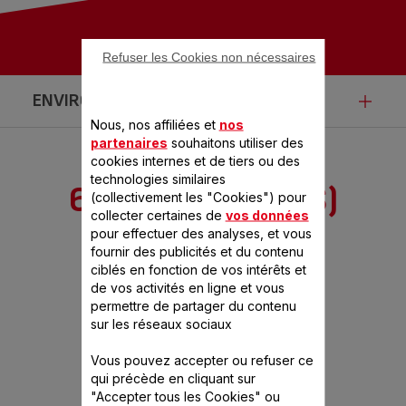
Refuser les Cookies non nécessaires
ENVIRONNEMENT
Nous, nos affiliées et
nos
partenaires
souhaitons utiliser des
cookies internes et de tiers ou des
Ce produit n’est pas impacté par les
technologies similaires
6 ACCESSOIRE(S)
(collectivement les "Cookies") pour
modalités de communication de la loi
collecter certaines de
vos données
NEW CLASSIC 10 BOLS
pour effectuer des analyses, et vous
Anti-Gaspillage pour une Economie
fournir des publicités et du contenu
ciblés en fonction de vos intérêts et
Circulaire.
de vos activités en ligne et vous
permettre de partager du contenu
sur les réseaux sociaux
Vous pouvez accepter ou refuser ce
qui précède en cliquant sur
"Accepter tous les Cookies" ou