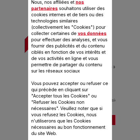
Anti-Gaspillage pour une Economie
Nous, nos affiliées et
nos
partenaires
souhaitons utiliser des
Circulaire.
cookies internes et de tiers ou des
technologies similaires
(collectivement les "Cookies") pour
collecter certaines de
vos données
pour effectuer des analyses, et vous
fournir des publicités et du contenu
1
FORFAIT DE RÉPARATION AVEC TRANSPORT
ciblés en fonction de vos intérêts et
F
de vos activités en ligne et vous
permettre de partager du contenu
FORFAIT DE RÉPARATION FRITEUSE SANS HUILE
t
sur les réseaux sociaux
SEB
Vous pouvez accepter ou refuser ce
P
60,99 €
g
qui précède en cliquant sur
"Accepter tous les Cookies" ou
Pièces et main d'œuvre comprises avec extension de
"Refuser les Cookies non
garantie de 6 mois !
nécessaires". Veuillez noter que si
vous refusez les Cookies, nous
Ajouter au panier
n'utiliserons que les Cookies
nécessaires au bon fonctionnement
du site Web.