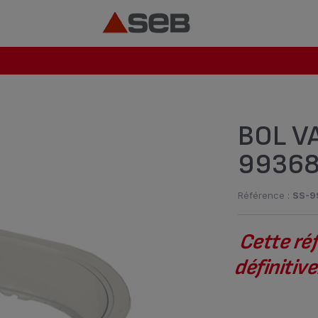
BOL V
9936
Référence :
SS-9
Cette ré
définiti