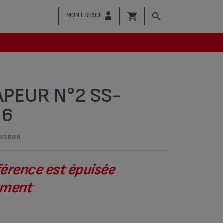
MON ESPACE
APEUR N°2 SS-
86
93686
férence est épuisée
vement