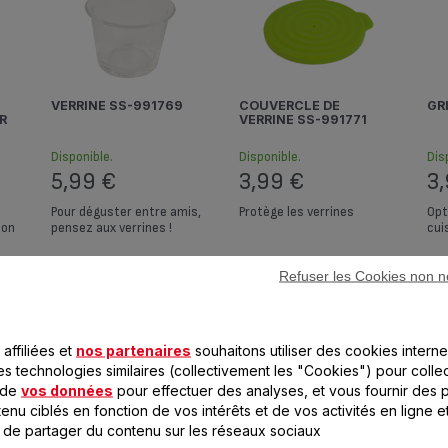
VERRINE SS-991769
COUVERCLE DE
G
R
VERRINE SS-991771
Disponible.
Disponible.
Di
5,99 €
3,99 €
3
Pour déguster entre amis,
Protège les verrines
Opt
ion
pensez aux verrines !
cui
Ajouter au panier
Ajouter au panier
Refuser les Cookies non n
affiliées et
nos partenaires
souhaitons utiliser des cookies interne
es technologies similaires (collectivement les "Cookies") pour colle
 de
vos données
pour effectuer des analyses, et vous fournir des p
enu ciblés en fonction de vos intérêts et de vos activités en ligne e
 de partager du contenu sur les réseaux sociaux