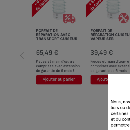
FORFAIT DE
FORFAIT DE
RÉPARATION AVEC
RÉPARATION CUISEU
TRANSPORT CUISEUR
VAPEUR SEB
VAPEUR SEB
65,49 €
39,49 €
Pièces et main d'œuvre
Pièces et main d'œuvre
comprises avec extension
comprises avec extens
de garantie de 6 mois !
de garantie de 6 mois !
Ajouter au panier
Ajouter au panier
Nous, nos 
tiers ou d
certaines
et du cont
permettre