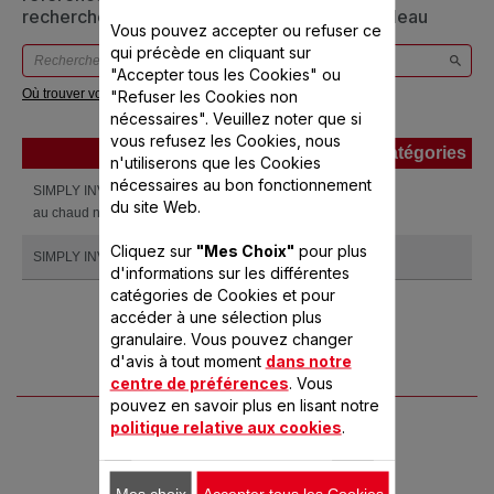
recherche ci-dessous ou vous référer au tableau
Vous pouvez accepter ou refuser ce
qui précède en cliquant sur
"Accepter tous les Cookies" ou
Où trouver votre référence ?
"Refuser les Cookies non
nécessaires". Veuillez noter que si
vous refusez les Cookies, nous
Produits
Références
Catégories
n'utiliserons que les Cookies
Produits
Références
Catégories
nécessaires au bon fonctionnement
SIMPLY INVENTS 3 bols maintien
VC110800
du site Web.
au chaud noir
Cliquez sur
"Mes Choix"
pour plus
SIMPLY INVENTS
VC111600
d'informations sur les différentes
catégories de Cookies et pour
accéder à une sélection plus
granulaire. Vous pouvez changer
d'avis à tout moment
dans notre
centre de préférences
. Vous
pouvez en savoir plus en lisant notre
politique relative aux cookies
.
Mes choix
Accepter tous les Cookies