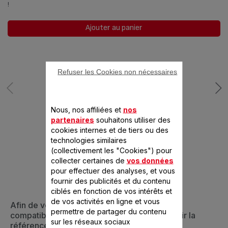
!
Ajouter au panier
Refuser les Cookies non nécessaires
Nous, nos affiliées et
nos
partenaires
souhaitons utiliser des
cookies internes et de tiers ou des
CONÇU POUR 2
technologies similaires
(collectivement les "Cookies") pour
PRODUIT(S)
collecter certaines de
vos données
pour effectuer des analyses, et vous
fournir des publicités et du contenu
ciblés en fonction de vos intérêts et
de vos activités en ligne et vous
Afin de vous assurer que cet article est bien
permettre de partager du contenu
compatible avec votre appareil, veuillez saisir la
sur les réseaux sociaux
référence de votre produit dans la barre de