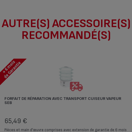
Ce produit n’est pas impacté par les
AUTRE(S) ACCESSOIRE(S)
modalités de communication de la loi
RECOMMANDÉ(S)
Anti-Gaspillage pour une Economie
Circulaire.
FORFAIT DE RÉPARATION AVEC TRANSPORT CUISEUR VAPEUR
SEB
65,49 €
Pièces et main d'œuvre comprises avec extension de garantie de 6 mois