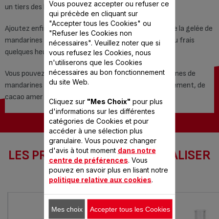
Vous pouvez accepter ou refuser ce
un tiers des blancs montés puis le reste.
qui précède en cliquant sur
"Accepter tous les Cookies" ou
Ajoutez enfin les suprêmes des mandarines et dès que la gelée de
"Refuser les Cookies non
mandarines est prise, garnissez de mousse. Gardez au frais
nécessaires". Veuillez noter que si
quelques heures.
vous refusez les Cookies, nous
n'utiliserons que les Cookies
nécessaires au bon fonctionnement
Vous pouvez agrémenter ces jolies verrines de suprêmes de
du site Web.
mandarines enrobés de chocolat fondu, ou plus simplement, de
cacao amer en poudre.
Cliquez sur
"Mes Choix"
pour plus
d'informations sur les différentes
catégories de Cookies et pour
accéder à une sélection plus
granulaire. Vous pouvez changer
d'avis à tout moment
dans notre
LES PRODUITS SEB POUR RÉALISER
centre de préférences
. Vous
CETTE RECETTE
pouvez en savoir plus en lisant notre
politique relative aux cookies
.
Mes choix
Accepter tous les Cookies