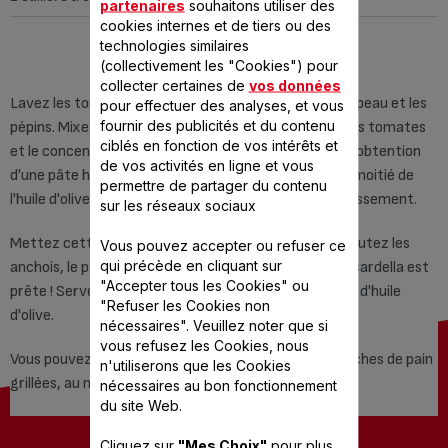
partenaires
souhaitons utiliser des
cookies internes et de tiers ou des
technologies similaires
PRÉPARATION
(collectivement les "Cookies") pour
collecter certaines de
vos données
Lavez les tomates, coupez-les en deux, ôtez-leur la peau et les
pour effectuer des analyses, et vous
fournir des publicités et du contenu
pépins. Mixez les poivrons rouges avec l'ail, le persil, les tomates
ciblés en fonction de vos intérêts et
et le concentré de tomates dans votre robot jusqu'à obtention
de vos activités en ligne et vous
d'une pâte homogène.Versez ce mélange ainsi que la moitié de
permettre de partager du contenu
l'huile d'olive dans une poêle et remuez jusqu'à épaississement.
sur les réseaux sociaux
Mettez cette pâte dans un bol et laissez refroidir. Ajoutez les
Vous pouvez accepter ou refuser ce
qui précède en cliquant sur
anchois, le paprika, la noix de muscade et le sel.Votre sardella est
"Accepter tous les Cookies" ou
prête ! Servez-la dans un bol et arrosez avec le reste d'huile
"Refuser les Cookies non
d'olive.
nécessaires". Veuillez noter que si
vous refusez les Cookies, nous
Vous pouvez la déguster accompagnée de fines tranches de pain
n'utiliserons que les Cookies
grillées, au moment de l'apéritif.
nécessaires au bon fonctionnement
du site Web.
Cliquez sur
"Mes Choix"
pour plus