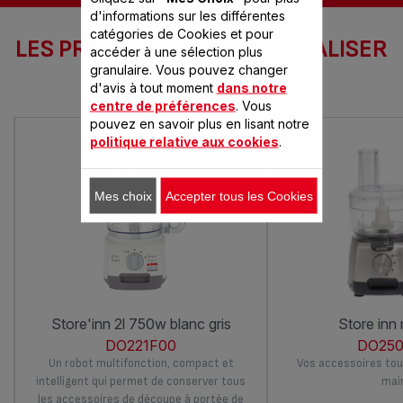
d'informations sur les différentes
catégories de Cookies et pour
LES PRODUITS SEB POUR RÉALISER
accéder à une sélection plus
CETTE RECETTE
granulaire. Vous pouvez changer
d'avis à tout moment
dans notre
centre de préférences
. Vous
pouvez en savoir plus en lisant notre
politique relative aux cookies
.
Mes choix
Accepter tous les Cookies
store'inn 2l 750w blanc gris
store inn
DO221F00
DO250
Un robot multifonction, compact et
Vos accessoires tou
intelligent qui permet de conserver tous
mai
les accessoires de découpe à portée de