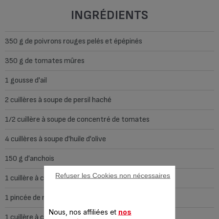
INGRÉDIENTS
350 g de poivrons rouges pelés et épépinés
350 g de tomates mûres
1 gousse d'ail
2 cuillères à soupe de persil haché
1/2 cuillère à soupe de concentré de tomates
4 cuillères à soupe d'huile d'olive
150 g d'anchois
Refuser les Cookies non nécessaires
1 cuillère à café de paprika piquant
1 pincée de noix de muscade moulue
Nous, nos affiliées et
nos
1 cuillère à café de sel.